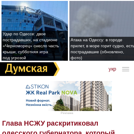
Удар по Одессе: двое
пострадавших, на стадионе
Атака на Одессу: в городе
«Черноморец» снесло часть
прилет, в море горит судно, ест
крыши, субботняя игра
пострадавшие (обновлено,
под угрозой
фото)
укр
Реклама
Глава НСЖУ раскритиковал
одесского губернатора, который