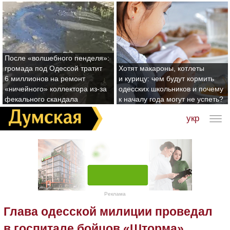
После «волшебного пенделя»:
громада под Одессой тратит
Хотят макароны, котлеты
6 миллионов на ремонт
и курицу: чем будут кормить
«ничейного» коллектора из-за
одесских школьников и почему
фекального скандала
к началу года могут не успеть?
укр
Реклама
Глава одесской милиции проведал
в госпитале бойцов «Шторма»,