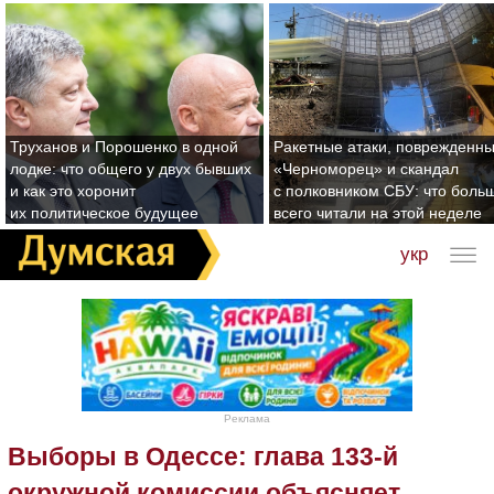
Труханов и Порошенко в одной
Ракетные атаки, поврежденн
лодке: что общего у двух бывших
«Черноморец» и скандал
и как это хоронит
с полковником СБУ: что боль
их политическое будущее
всего читали на этой неделе
укр
Реклама
Выборы в Одессе: глава 133-й
окружной комиссии объясняет