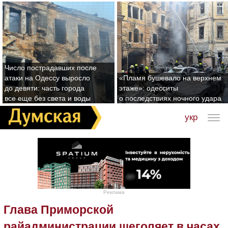
Число пострадавших после
атаки на Одессу выросло
«Пламя бушевало на верхнем
до девяти: часть города
этаже»: одесситы
все еще без света и воды
о последствиях ночного удара
укр
Реклама
Глава Приморской
райадминистрации щеголяет в часах