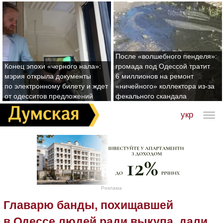
После «волшебного пенделя»:
Конец эпохи «черного нала»:
громада под Одессой тратит
мэрия открыла документы
6 миллионов на ремонт
по электронному билету и ждет
«ничейного» коллектора из-за
от одесситов предложений
фекального скандала
укр
Реклама
Главарю банды, похищавшей
в Одессе людей ради выкупа, дали