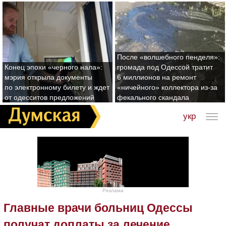
После «волшебного пенделя»:
Конец эпохи «черного нала»:
громада под Одессой тратит
мэрия открыла документы
6 миллионов на ремонт
по электронному билету и ждет
«ничейного» коллектора из-за
от одесситов предложений
фекального скандала
укр
Реклама
Главные врачи больниц Одессы
получат доплаты за лечение