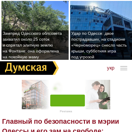
Зампред Одесского облсовета
Удар по Одессе: двое
захватил около 25 соток
пострадавших, на стадионе
и спрятал элитную землю
«Черноморец» снесло часть
на Фонтане: она оформлена
крыши, субботняя игра
на покойную маму
под угрозой
укр
Реклама
Главный по безопасности в мэрии
Одессы и его зам на свободе: