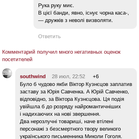
Рука руку миє.
В цієї банди, явно, існує чорна каса-,
— дружків з неволі визволяти.
Ответить
Комментарий получил много негативных оценок
посетителей
southwind
28 июл, 22:52
+6
Було б чудово якби Віктор Кузнєцов заплатив
заставу за Юрія Савченка. А Юрій Савченко,
відповідно, за Віктора Кузнєцова. Ця подія
увійшла б до розряду найромантичніших
і надихаючих на нові звершення.
Два нерозлучні товариші, наче втілені
персонажі з безсмертного твору великого
українського письменника Миколи Гоголя.