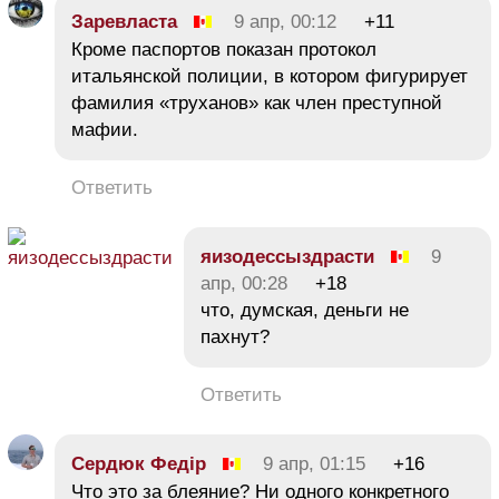
Заревласта
9 апр, 00:12
+11
Кроме паспортов показан протокол
итальянской полиции, в котором фигурирует
фамилия «труханов» как член преступной
мафии.
Ответить
яизодессыздрасти
9
апр, 00:28
+18
что, думская, деньги не
пахнут?
Ответить
Сердюк Федір
9 апр, 01:15
+16
Что это за блеяние? Ни одного конкретного