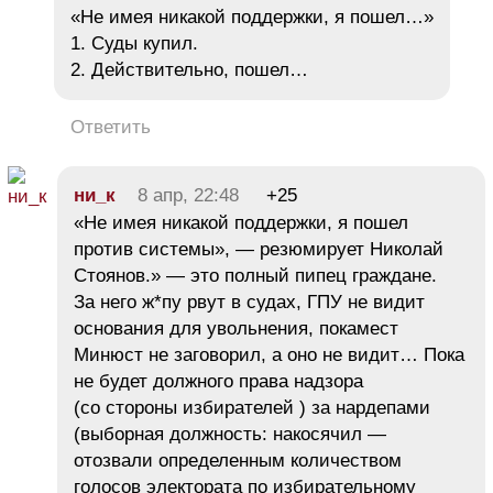
«Не имея никакой поддержки, я пошел…»
1. Суды купил.
2. Действительно, пошел…
Ответить
ни_к
8 апр, 22:48
+25
«Не имея никакой поддержки, я пошел
против системы», — резюмирует Николай
Стоянов.» — это полный пипец граждане.
За него ж*пу рвут в судах, ГПУ не видит
основания для увольнения, покамест
Минюст не заговорил, а оно не видит… Пока
не будет должного права надзора
(со стороны избирателей ) за нардепами
(выборная должность: накосячил —
отозвали определенным количеством
голосов электората по избирательному