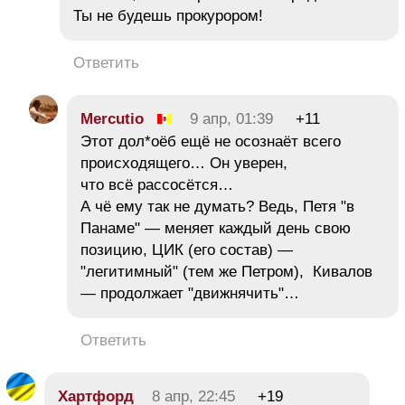
Ты не будешь прокурором!
Ответить
Mercutio
9 апр, 01:39
+11
Этот дол*оёб ещё не осознаёт всего
происходящего… Он уверен,
что всё рассосётся…
А чё ему так не думать? Ведь, Петя "в
Панаме" — меняет каждый день свою
позицию, ЦИК (его состав) —
"легитимный" (тем же Петром), Кивалов
— продолжает "движнячить"…
Ответить
Хартфорд
8 апр, 22:45
+19