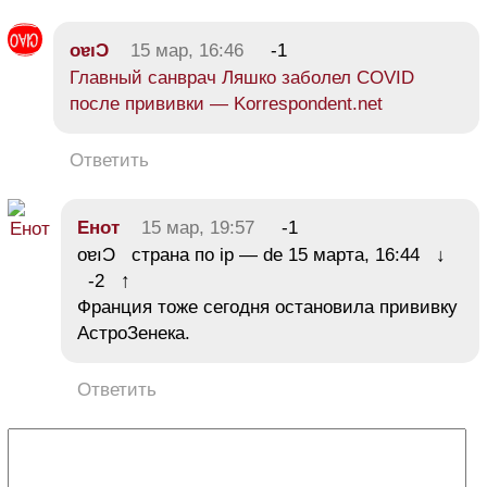
oɐıƆ
15 мар, 16:46
-1
Главный санврач Ляшко заболел COVID
после прививки — Korrespondent.net
Ответить
Енот
15 мар, 19:57
-1
oɐıƆ страна по ip — de 15 марта, 16:44 ↓
-2 ↑
Франция тоже сегодня остановила прививку
АстроЗенека.
Ответить