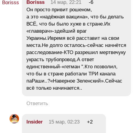
Borisss
14 мар, 22:21
-6
Он просто привит рошеном,
а это «надёжная вакцина», что бы делать
ВСЁ, что бы было хуже в стране.Их
«главврач»-здейший враг
Украины.Ивремя всё расставит на свои
места.Не долго осталось-сейчас начнётся
расследование-КТО разрешил мертвечуку
украсть трубопровод.А ответ
единственный-«гетман ".Кто позволил,
что бы в стране работали ТРИ канала
паРаши..?«Наверное Зеленский».Сейчас
всё только начинается..
Ответить
Insider
15 мар, 02:23
+2