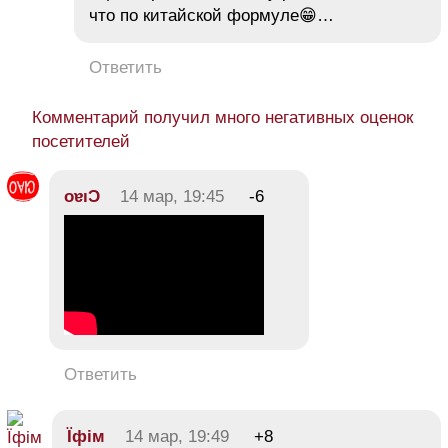
что по китайской формуле😁…
Ответить
Комментарий получил много негативных оценок
посетителей
oɐıƆ
14 мар, 19:45
-6
Ответить
Їфім
14 мар, 19:49
+8