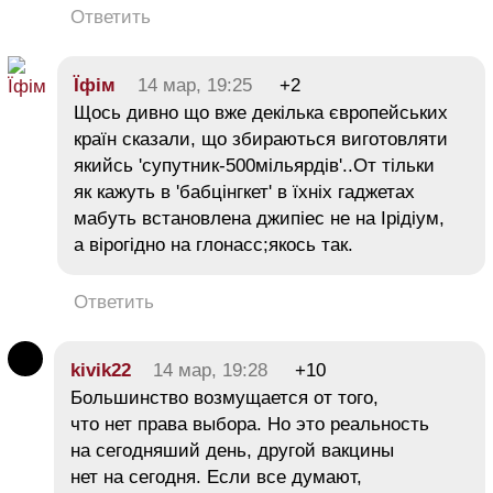
Ответить
Їфім
14 мар, 19:25
+2
Щось дивно що вже декілька європейських
країн сказали, що збираються виготовляти
якийсь 'супутник-500мільярдів'..От тільки
як кажуть в 'бабцінгкет' в їхніх гаджетах
мабуть встановлена джипіес не на Ірідіум,
а вірогідно на глонасс;якось так.
Ответить
kivik22
14 мар, 19:28
+10
Большинство возмущается от того,
что нет права выбора. Но это реальность
на сегодняший день, другой вакцины
нет на сегодня. Если все думают,