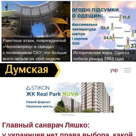
Ракетные атаки, поврежденный
«Черноморец» и скандал
с полковником СБУ: что больше
Историческая жара: Одесса
всего читали на этой неделе
побила рекорд 1963 года
укр
Реклама
Главный санврач Ляшко:
у украинцев нет права выбора, какой