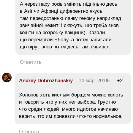
А через пару років змінять підпільно десь
в Азії чи Африці диферентно якусь
там передостанню ланку геному наприклад
звичайної нежиті і скажуть, що треба знов
кошти на розробку вакцини). Казали
що перемогли Еболу, а потім написали
що вірус знов потім десь там з'явився.
Ответить
Andrey Dobrozhanskiy
14 мар, 20:06
+2
Холопов хоть кислым борщем можно колоть
и говорить что у них нет выбора. Грустно
что среди людей много идиотов начинают
верить что им привезли что-то нормальное.
Ответить