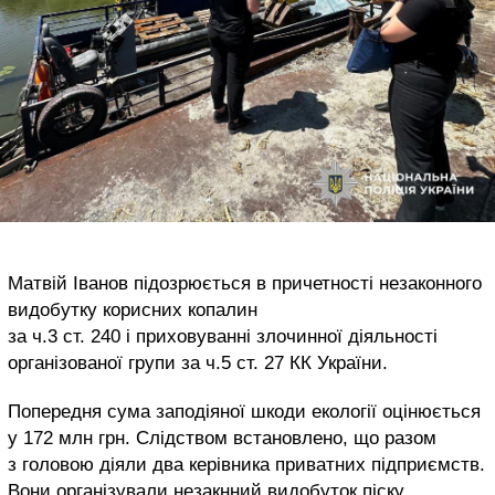
Матвій Іванов підозрюється в причетності незаконного
видобутку корисних копалин
за ч.3 ст. 240 і приховуванні злочинної діяльності
організованої групи за ч.5 ст. 27 КК України.
Попередня сума заподіяної шкоди екології оцінюється
у 172 млн грн. Слідством встановлено, що разом
з головою діяли два керівника приватних підприємств.
Вони організували незакнний видобуток піску