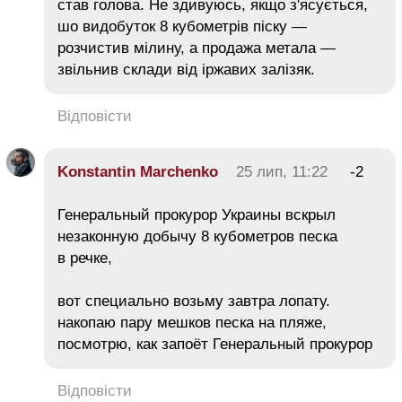
став голова. Не здивуюсь, якщо з'ясується,
шо видобуток 8 кубометрів піску —
розчистив мілину, а продажа метала —
звільнив склади від іржавих залізяк.
Відповісти
Konstantin Marchenko
25 лип, 11:22
-2
Генеральный прокурор Украины вскрыл
незаконную добычу 8 кубометров песка
в речке,
вот специально возьму завтра лопату.
накопаю пару мешков песка на пляже,
посмотрю, как запоёт Генеральный прокурор
Відповісти