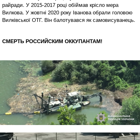
райради. У 2015-2017 році обіймав крісло мера
Вилкова. У жовтні 2020 року Іванова обрали головою
Вилківської ОТГ. Він балотувався як самовисуванець.
СМЕРТЬ РОССИЙСКИМ ОККУПАНТАМ!