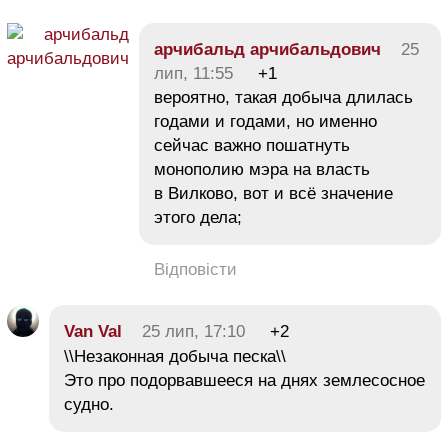
арчибальд арчибальдович
25
лип, 11:55
+1
вероятно, такая добыча длилась
годами и годами, но именно
сейчас важно пошатнуть
монополию мэра на власть
в Вилково, вот и всё значение
этого дела;
Відповісти
Van Val
25 лип, 17:10
+2
\\Незаконная добыча песка\\
Это про подорвавшееся на днях землесосное
судно.