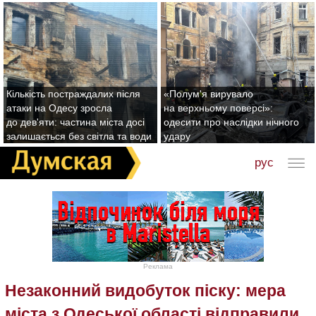
Кількість постраждалих після
«Полум'я вирувало
атаки на Одесу зросла
на верхньому поверсі»:
до дев'яти: частина міста досі
одесити про наслідки нічного
залишається без світла та води
удару
рус
Реклама
Незаконний видобуток піску: мера
міста з Одеської області відправили