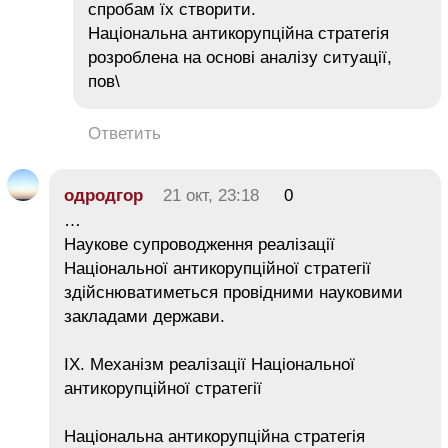
спробам їх створити.
Національна антикорупційна стратегія
розроблена на основі аналізу ситуації,
пов\
Ответить
одродгор
21 окт, 23:18
0
…
Наукове супроводження реалізації
Національної антикорупційної стратегії
здійснюватиметься провідними науковими
закладами держави.
IX. Механізм реалізації Національної
антикорупційної стратегії
Національна антикорупційна стратегія