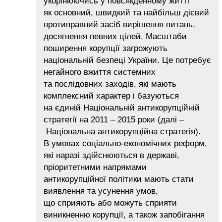
укорінюючись у повсякденному житті
як основний, швидкий та найбільш дієвий
протиправний засіб вирішення питань,
досягнення певних цілей. Масштаби
поширення корупції загрожують
національній безпеці України. Це потребує
негайного вжиття системних
та послідовних заходів, які мають
комплексний характер і базуються
на єдиній Національній антикорупційній
стратегії на 2011 – 2015 роки (далі –
Національна антикорупційна стратегія).
В умовах соціально-економічних реформ,
які наразі здійснюються в державі,
пріоритетними напрямами
антикорупційної політики мають стати
виявлення та усунення умов,
що сприяють або можуть сприяти
виникненню корупції, а також запобігання