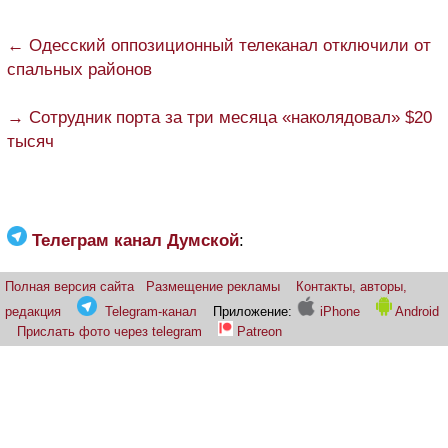
← Одесский оппозиционный телеканал отключили от
спальных районов
→ Сотрудник порта за три месяца «наколядовал» $20
тысяч
Телеграм канал Думской
:
Полная версия сайта
Размещение рекламы
Контакты, авторы,
редакция
Telegram-канал
Приложение:
iPhone
Android
Прислать фото через telegram
Patreon