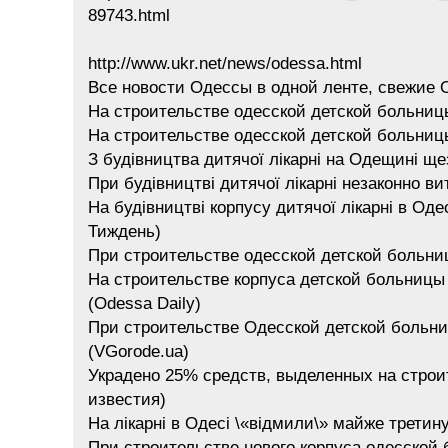
89743.html
http://www.ukr.net/news/odessa.html
Все новости Одессы в одной ленте, свежие 
На строительстве одесской детской больниц
На строительстве одесской детской больниц
З будівництва дитячої лікарні на Одещині ще
При будівництві дитячої лікарні незаконно ви
На будівництві корпусу дитячої лікарні в Оде
Тиждень)
При строительстве одесской детской больниц
На строительстве корпуса детской больницы
(Odessa Daily)
При строительстве Одесской детской больни
(VGorode.ua)
Украдено 25% средств, выделенных на строи
известия)
На лікарні в Одесі \«відмили\» майже третину 
При строительстве нового корпуса одесской