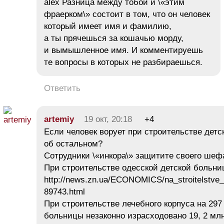
alex Разница между тобой и \«этим
фраерком\» состоит в том, что он человек
который имеет имя и фамилию,
а ты прячешься за кошачью морду,
и вымышленное имя. И комментируешь
те вопросы в которых не разбираешься.
Ответить
artemiy
19 окт, 20:18
+4
Если человек ворует при строительстве детс
об остальном?
Сотрудники \«инкора\» защитите своего шеф
При строительстве одесской детской больни
http://news.zn.ua/ECONOMICS/na_stroitelstve_
89743.html
При строительстве лечебного корпуса на 297
больницы незаконно израсходовано 19, 2 мл