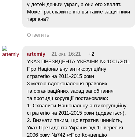
у детей деньги украл, а они его хвалят.
Может расскажите кто вы такие защитники
тарпана?
Ответить
artemiy
21 окт, 16:21
+2
УКАЗ ПРЕЗИДЕНТА УКРАЇНИ № 1001/2011
Про Національну антикорупційну
стратегію на 2011-2015 роки
3 метою вдосконалення правових
та організаційних засад запобігання
та протидії корупції постановляю:
1. Схвалити Національну антикорупційну
стратегію на 2011-2015 роки (додається).
2. Визнати таким, що втратив чинність,
Указ Президента України від 11 вересня
2006 року №742 \«Про Концепцію