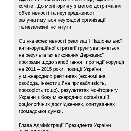
комітет. До моніторингу з метою дотримання
об'єктивності та неупередженості
залучатимуться неурядові організації
та незалежні інститути.
Оцінка ефективності реалізації Національної
антикорупційної стратегії грунтуватиметься
на результатах виконання Державної
програми щодо запобігання і протидії корупції
на 2011 – 2015 роки, позиції України
у міжнародних рейтингах (економічна
свобода, інвестиційна привабливість,
прозорість тощо), результатах моніторингу
України з боку міжнародних організацій,
соціологічних дослідженнях, опитуваннях
громадської думки.
Глава Адміністрації Президента України