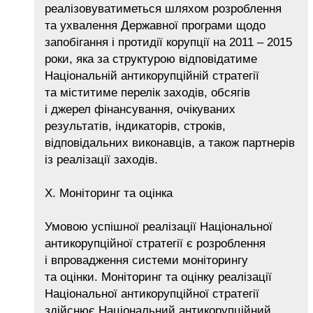
реалізовуватиметься шляхом розроблення
та ухвалення Державної програми щодо
запобігання і протидії корупції на 2011 – 2015
роки, яка за структурою відповідатиме
Національній антикорупційній стратегії
та міститиме перелік заходів, обсягів
і джерел фінансування, очікуваних
результатів, індикаторів, строків,
відповідальних виконавців, а також партнерів
із реалізації заходів.
X. Моніторинг та оцінка
Умовою успішної реалізації Національної
антикорупційної стратегії є розроблення
і впровадження системи моніторингу
та оцінки. Моніторинг та оцінку реалізації
Національної антикорупційної стратегії
здійснює Національний антикорупційний