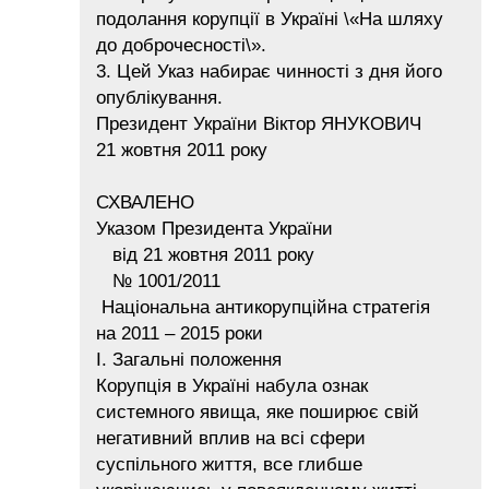
подолання корупції в Україні \«На шляху
до доброчесності\».
3. Цей Указ набирає чинності з дня його
опублікування.
Президент України Віктор ЯНУКОВИЧ
21 жовтня 2011 року
СХВАЛЕНО
Указом Президента України
від 21 жовтня 2011 року
№ 1001/2011
Національна антикорупційна стратегія
на 2011 – 2015 роки
І. Загальні положення
Корупція в Україні набула ознак
системного явища, яке поширює свій
негативний вплив на всі сфери
суспільного життя, все глибше