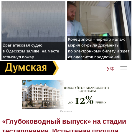
Конец эпохи «черного нала»:
Враг атаковал судно
мэрия открыла документы
в Одесском заливе: на месте
по электронному билету и ждет
вспыхнул пожар
от одесситов предложений
укр
Реклама
«Глубоководный выпуск» на стадии
тестирования. Испытания прошли