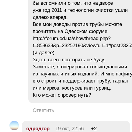
бы вспомнили о том, что на дворе
уже год 2011 и технологии очистки ушли
далеко вперед.
Все мои доводы против трубы можете
прочитать на Одесском форуме
http://forum.od.ua/showthread.php?
t=858638&p=23252190&viewfull=1#post2325
(и далее)
Здесь всего повторять не буду.
Заметьте, я оперировал только данными
из научных и иных изданий. И мне пофиг
кто строит и поддерживает трубу, тарпан
или марков, костусев или гурвиц.
Кто может опровергнуть?
Ответить
одродгор
19 окт, 22:56
+2