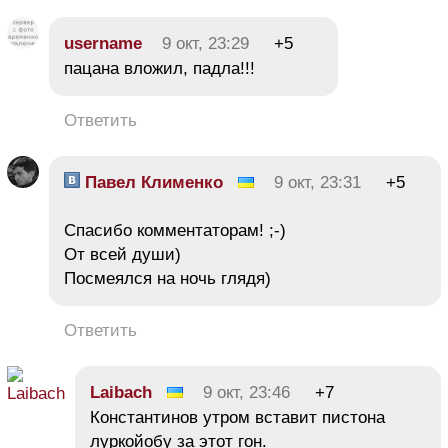
username
9 окт, 23:29
+5
пацана вложил, падла!!!
Ответить
Павел Клименко
9 окт, 23:31
+5
Спасибо комментаторам! ;-)
От всей души)
Посмеялся на ночь глядя)
Ответить
Laibach
9 окт, 23:46
+7
Константинов утром вставит пистона
луркойобу за этот гон.