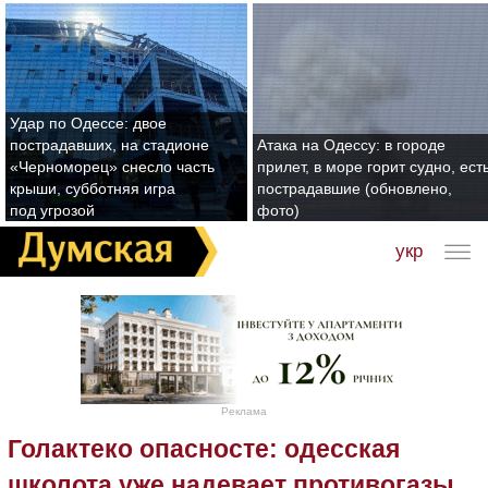
Удар по Одессе: двое
пострадавших, на стадионе
Атака на Одессу: в городе
«Черноморец» снесло часть
прилет, в море горит судно, ест
крыши, субботняя игра
пострадавшие (обновлено,
под угрозой
фото)
укр
Реклама
Голактеко опасносте: одесская
школота уже надевает противогазы