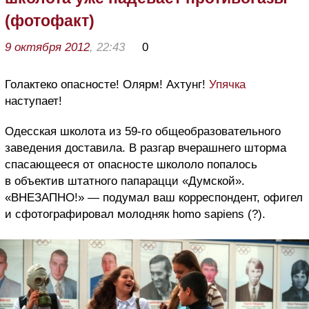
(фотофакт)
9 октября 2012
, 22:43
0
Голактеко опасносте! Олярм! Ахтунг!
Упячка
наступает!
Одесская школота из 59-го общеобразовательного
заведения доставила. В разгар вчерашнего шторма
спасающееся от опасносте школоло попалось
в объектив штатного папарацци «Думской».
«ВНЕЗАПНО!» — подумал ваш корреспондент, офигел
и сфотографировал молодняк homo sapiens (?).