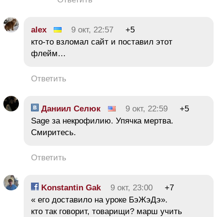
alex
9 окт, 22:57
+5
кто-то взломал сайт и поставил этот
флейм…
Ответить
Даниил Селюк
9 окт, 22:59
+5
Sage за некрофилию. Упячка мертва.
Смиритесь.
Ответить
Konstantin Gak
9 окт, 23:00
+7
« его доставило на уроке БэЖэДэ».
кто так говорит, товарищи? марш учить