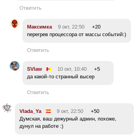
Ответить
Максимка
9 окт, 22:50
+20
перегрев процессора от массы событий:)
Ответить
SVlaw
10 окт, 10:40
+5
да какой-то странный высер
Ответить
Vlada_Ya
9 окт, 22:50
+50
Думская, ваш дежурный админ, похоже,
дунул на работе :)