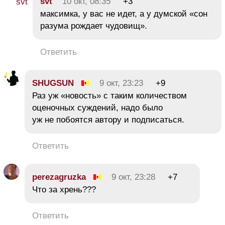
svt
10 окт, 08:35
+3
максимка, у вас не идет, а у думской «сон
разума рождает чудовищ».
Ответить
SHUGSUN
9 окт, 23:23
+9
Раз уж «новость» с таким количеством
оценочных суждений, надо было
уж не побоятся автору и подписаться.
Ответить
perezagruzka
9 окт, 23:28
+7
Что за хрень???
Ответить