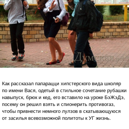
Как рассказал папарацци хипстерского вида школяр
по имени Вася, одетый в стильное сочетание рубашки
навыпуск, брюк и кед, его вставило на уроке БэЖэДэ,
посему он решил взять и спионерить противогаз,
чтобы привнести немного лулзов в скатывающуюся
от засилья всевозможной политоты к УГ жизнь.