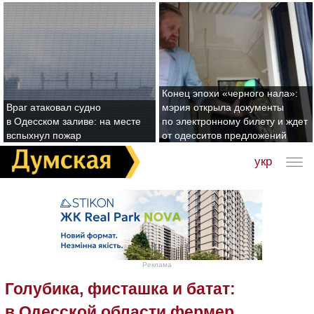
Конец эпохи «черного нала»:
Враг атаковал судно
мэрия открыла документы
в Одесском заливе: на месте
по электронному билету и ждет
вспыхнул пожар
от одесситов предложений
укр
Реклама
Голубика, фисташка и батат:
в Одесской области фермер