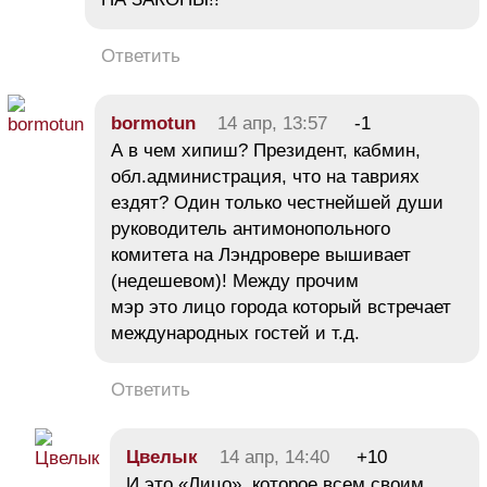
Ответить
bormotun
14 апр, 13:57
-1
А в чем хипиш? Президент, кабмин,
обл.администрация, что на тавриях
ездят? Один только честнейшей души
руководитель антимонопольного
комитета на Лэндровере вышивает
(недешевом)! Между прочим
мэр это лицо города который встречает
международных гостей и т.д.
Ответить
Цвелык
14 апр, 14:40
+10
И это «Лицо», которое всем своим