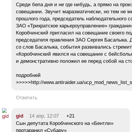
Среди бела дня и не где нибудь, а прямо на про
совещании. Звучит маразматически, но тем не м
прошлого года, председатель наблюдательного с
ЗАО «Трикратское карьероуправление» граждани
Коробчинский пригласил на совещание своего п
председателя правления ЗАО Сергея Басалыка. 
со слов Басалыка, события развивались стремит
«Коробчинский явился на совещание с бейсболь
и демонстративно положил ее перед собой на ст
подробней
>>>>>http://www.antiraider.ua/ucp_mod_news_list_
Ответить
gid
14 апр, 12:07
+21
Сын депутата Коробчинского на «Бентли»
протаранил «Субару»