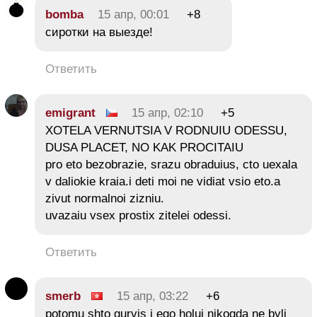
bomba
15 апр, 00:01
+8
сиротки на выезде!
Ответить
emigrant
15 апр, 02:10
+5
XOTELA VERNUTSIA V RODNUIU ODESSU,
DUSA PLACET, NO KAK PROCITAIU
pro eto bezobrazie, srazu obraduius, cto uexala
v daliokie kraia.i deti moi ne vidiat vsio eto.a
zivut normalnoi zizniu.
uvazaiu vsex prostix zitelei odessi.
Ответить
smerb
15 апр, 03:22
+6
potomu shto gurvis i ego holui nikogda ne byli