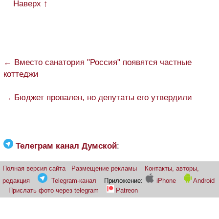
Наверх ↑
← Вместо санатория "Россия" появятся частные
коттеджи
→ Бюджет провален, но депутаты его утвердили
Телеграм канал Думской
:
Полная версия сайта
Размещение рекламы
Контакты, авторы,
редакция
Telegram-канал
Приложение:
iPhone
Android
Прислать фото через telegram
Patreon