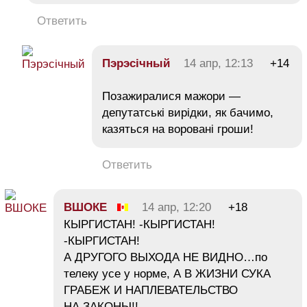
Ответить
Пэрэсічный
14 апр, 12:13
+14
Позажиралися мажори —
депутатські вирідки, як бачимо,
казяться на воровані гроши!
Ответить
ВШОКЕ
14 апр, 12:20
+18
КЫРГИСТАН! -КЫРГИСТАН!
-КЫРГИСТАН!
А ДРУГОГО ВЫХОДА НЕ ВИДНО…по
телеку усе у норме, А В ЖИЗНИ СУКА
ГРАБЕЖ И НАПЛЕВАТЕЛЬСТВО
НА ЗАКОНЫ!!