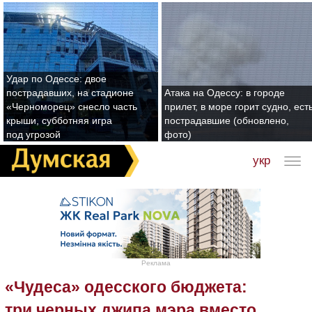
Удар по Одессе: двое
пострадавших, на стадионе
Атака на Одессу: в городе
«Черноморец» снесло часть
прилет, в море горит судно, ест
крыши, субботняя игра
пострадавшие (обновлено,
под угрозой
фото)
укр
Реклама
«Чудеса» одесского бюджета:
три черных джипа мэра вместо