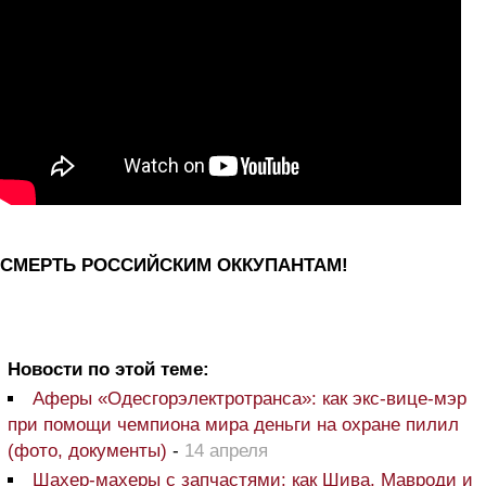
СМЕРТЬ РОССИЙСКИМ ОККУПАНТАМ!
Новости по этой теме:
Аферы «Одесгорэлектротранса»: как экс-вице-мэр
при помощи чемпиона мира деньги на охране пилил
(фото, документы)
-
14 апреля
Шахер-махеры с запчастями: как Шива, Мавроди и