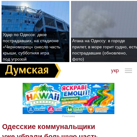
Удар по Одессе: двое
пострадавших, на стадионе
Атака на Одессу: в городе
«Черноморец» снесло часть
прилет, в море горит судно, ест
крыши, субботняя игра
пострадавшие (обновлено,
под угрозой
фото)
укр
Реклама
Одесские коммунальщики
уже убрали большую часть