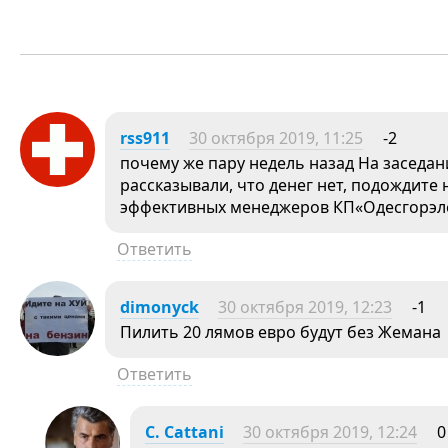
rss911
30 октября 2019, 11:25
-2
почему же пару недель назад На засед
рассказывали, что денег нет, подождите 
эффективных менеджеров КП«Одесгорэл
Ответить
dimonyck
30 октября 2019, 12:23
-1
Пилить 20 лямов евро будут без Жемана
Ответить
C. Cattani
30 октября 2019, 12:24
0