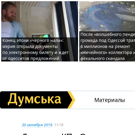
После «волшебного пенде
Конец эпохи «черного нала»:
громада под Одессой тра
мэрия открыла документы
6 миллионов на ремонт
по электронному билету и ждет
«ничейного» коллектора и
от одесситов предложений
фекального скандала
Материалы
30 октября 2019
, 11:19