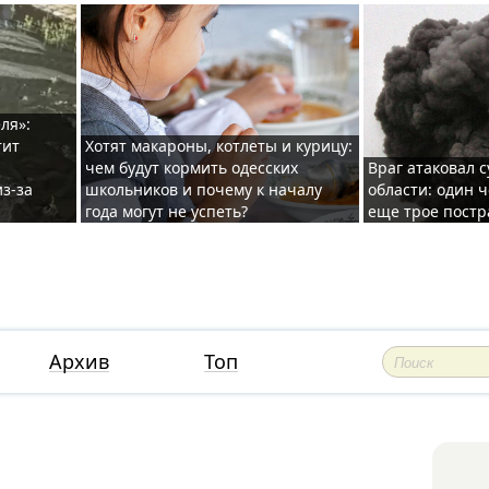
ля»:
тит
Хотят макароны, котлеты и курицу:
чем будут кормить одесских
Враг атаковал с
з-за
школьников и почему к началу
области: один ч
года могут не успеть?
еще трое постр
Архив
Топ