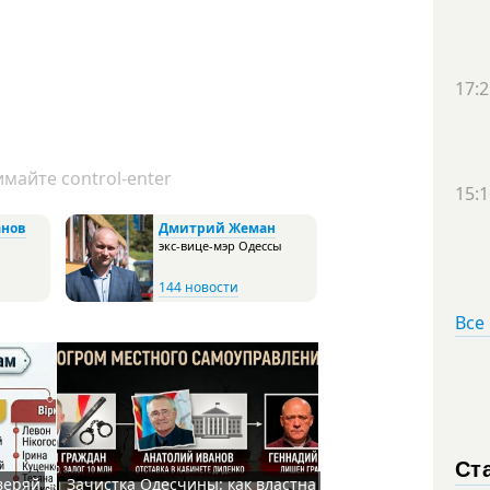
17:2
майте control-enter
15:1
анов
Дмитрий Жеман
экс-вице-мэр Одессы
144 новости
Все
Ст
веряй
Зачистка Одесчины: как властна