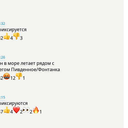
:32
фиксируется
32
4
3
:26
н в море летает рядом с
егом Пивденное/Фонтанка
32
12
1
:15
фиксируются
47
4
2
2
1