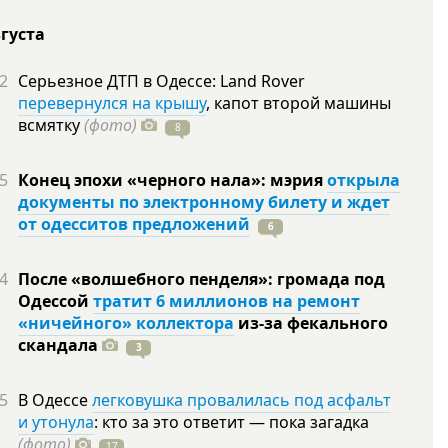
вгуста
2
Серьезное ДТП в Одессе: Land Rover
перевернулся на крышу
, капот второй машины
всмятку
(фото)
8
5
Конец эпохи «черного нала»: мэрия
открыла
документы по электронному билету и ждет
от одесситов предложений
6
4
После «волшебного пенделя»: громада под
Одессой
тратит 6 миллионов на ремонт
«ничейного» коллектора
из-за фекального
скандала
3
5
В Одессе
легковушка провалилась под асфальт
и утонула
: кто за это ответит — пока загадка
(фото)
17