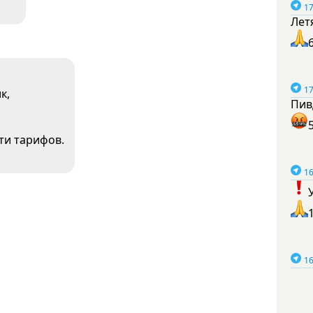
17
Лет
17
к,
Пив
ти тарифов.
16
16