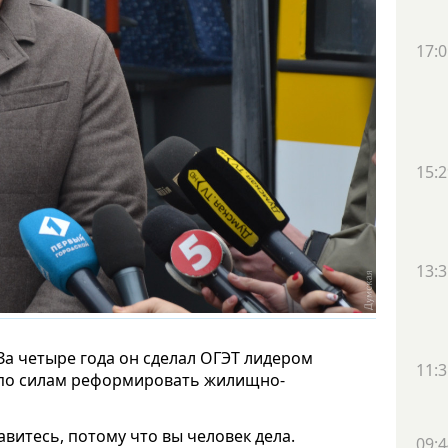
17:0
15:2
13:3
а четыре года он сделал ОГЭТ лидером
11:3
 по силам реформировать жилищно-
равитесь, потому что вы человек дела.
09:4