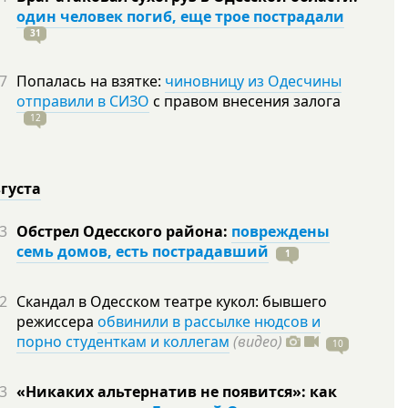
один человек погиб, еще трое пострадали
31
7
Попалась на взятке:
чиновницу из Одесчины
отправили в СИЗО
с правом внесения залога
12
вгуста
3
Обстрел Одесского района:
повреждены
семь домов, есть пострадавший
1
2
Скандал в Одесском театре кукол: бывшего
режиссера
обвинили в рассылке нюдсов и
порно студенткам и коллегам
(видео)
10
3
«Никаких альтернатив не появится»: как