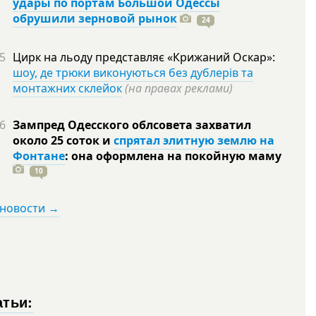
удары по портам Большой Одессы
обрушили зерновой рынок
24
5
Цирк на льоду представляє «Крижаний Оскар»:
шоу, де трюки виконуються без дублерів та
монтажних склейок
(на правах реклами)
6
Зампред Одесского облсовета захватил
около 25 соток и
спрятал элитную землю на
Фонтане
: она оформлена на покойную
маму
10
 новости →
атьи: