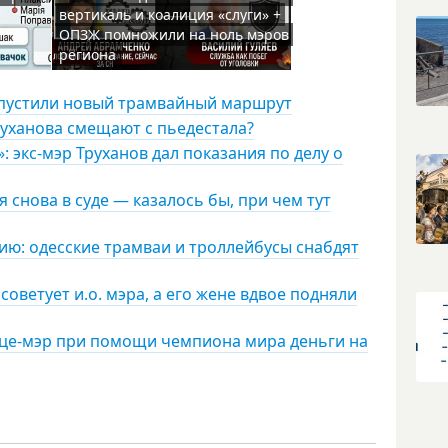
вертикаль и коалиция «слуги» +
ОПЗЖ помножили на ноль мэров
региона
 запустили новый трамвайный маршрут
руханова смещают с пьедестала?
 экс-мэр Труханов дал показания по делу о
 снова в суде — казалось бы, при чем тут
ию: одесские трамваи и троллейбусы снабдят
советует и.о. мэра, а его жене вдвое подняли
ице-мэр при помощи чемпиона мира деньги на