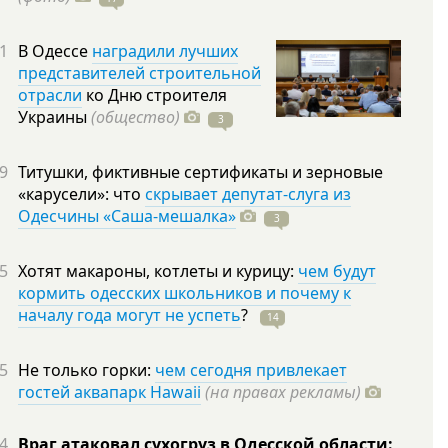
1
В Одессе
наградили лучших
представителей строительной
отрасли
ко Дню строителя
Украины
(общество)
3
9
Титушки, фиктивные сертификаты и зерновые
«карусели»: что
скрывает депутат-слуга из
Одесчины «Саша-мешалка»
3
5
Хотят макароны, котлеты и курицу:
чем будут
кормить одесских школьников и почему к
началу года могут не успеть
?
14
5
Не только горки:
чем сегодня привлекает
гостей аквапарк Hawaii
(на правах рекламы)
4
Враг атаковал сухогруз в Одесской области: