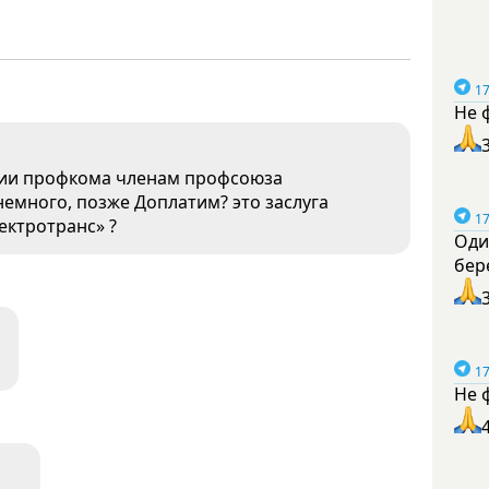
17
Не 
ании профкома членам профсоюза
немного, позже Доплатим? это заслуга
17
ектротранс» ?
Оди
бер
17
Не 