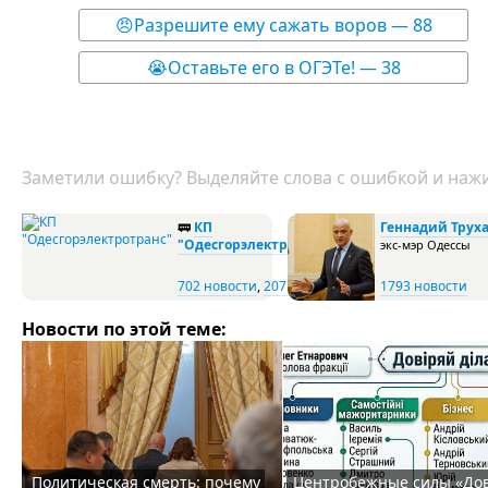
😠Разрешите ему сажать воров — 88
😭Оставьте его в ОГЭТе! — 38
Заметили ошибку? Выделяйте слова с ошибкой и нажи
🚃
КП
Геннадий Трух
"Одесгорэлектротранс"
экс-мэр Одессы
702 новости
,
207 фото
1793 новости
Новости по этой теме:
Политическая смерть: почему
Центробежные силы «До