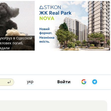
ухогруз в Одесской
еловек погиб,
адали
укр
Войти