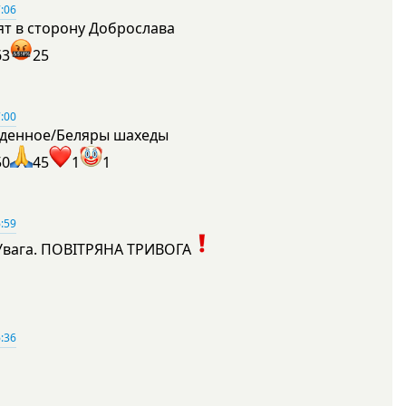
:06
ят в сторону Доброслава
63
25
:00
денное/Беляры шахеды
50
45
1
1
:59
Увага. ПОВІТРЯНА ТРИВОГА
1
:36