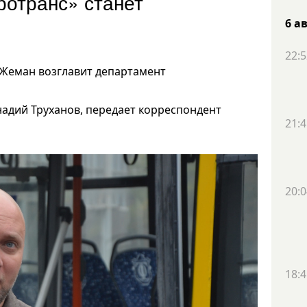
ротранс» станет
6 а
22:5
 Жеман возглавит департамент
надий Труханов, передает корреспондент
21:4
20:0
18:4