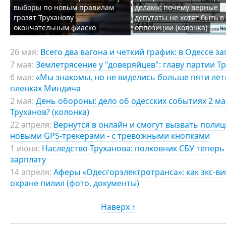
выборы по новым правилам
делам»: почему верные
грозят Труханову
депутаты не хотят быть в
окончательным фиаско
оппозиции (колонка)
26 мая:
Всего два вагона и четкий график: в Одессе
7 мая:
Землетрясение у "доверяйцев": главу партии Т
6 мая:
«Мы знакомы, но не виделись больше пяти лет»:
пленках Миндича
2 мая:
День обороны: дело об одесских событиях 2 мая
Труханов? (колонка)
22 апреля:
Вернутся в онлайн и смогут вызвать полиц
новыми GPS-трекерами - с тревожными кнопками
1 июня:
Наследство Труханова: полковник СБУ теперь 
зарплату
14 апреля:
Аферы «Одесгорэлектротранса»: как экс-в
охране пилил (фото, документы)
Наверх ↑