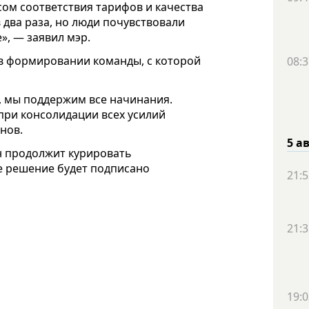
сом соответствия тарифов и качества
 два раза, но люди почувствовали
е», — заявил мэр.
в формировании команды, с которой
08:3
е, мы поддержим все начинания.
 при консолидации всех усилий
нов.
5 а
н продолжит курировать
е решение будет подписано
21:5
21:3
19:0