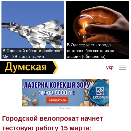
В Одессе часть города
В Одесской области разбился
осталась без света из-за
МиГ-29: пилот выжил
аварии (обновлено)
укр
Реклама
Городской велопрокат начнет
тестовую работу 15 марта: