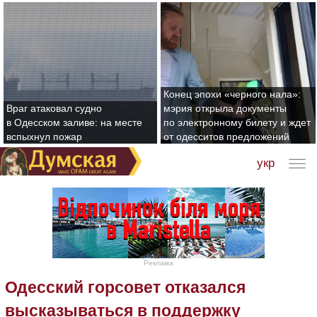
Конец эпохи «черного нала»:
Враг атаковал судно
мэрия открыла документы
в Одесском заливе: на месте
по электронному билету и ждет
вспыхнул пожар
от одесситов предложений
укр
Реклама
Одесский горсовет отказался
высказываться в поддержку