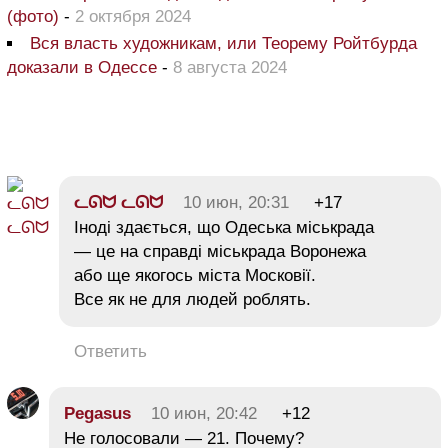
(фото)
-
2 октября 2024
Вся власть художникам, или Теорему Ройтбурда
доказали в Одессе
-
8 августа 2024
ᓚᘏᗢ ᓚᘏᗢ
10 июн, 20:31
+17
Іноді здається, що Одеська міськрада
— це на справді міськрада Воронежа
або ще якогось міста Московії.
Все як не для людей роблять.
Ответить
Pegasus
10 июн, 20:42
+12
Не голосовали — 21. Почему?