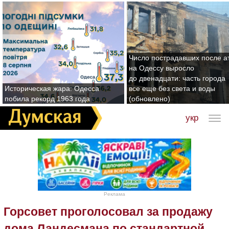
Число пострадавших после а
на Одессу выросло
до двенадцати: часть города
Историческая жара: Одесса
все еще без света и воды
побила рекорд 1963 года
(обновлено)
укр
Реклама
Горсовет проголосовал за продажу
дома Ландесмана по стандартной