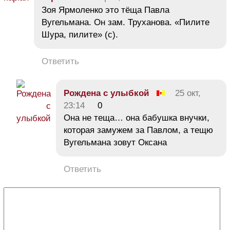
Зоя Ярмоленко это тёща Павла
Вугельмана. Он зам. Труханова. «Пилите
Шура, пилите» (с).
Ответить
Рождена с улыбкой
25 окт,
23:14
0
Она не теща… она бабушка внучки,
которая замужем за Павлом, а тещю
Вугельмана зовут Оксана
Ответить