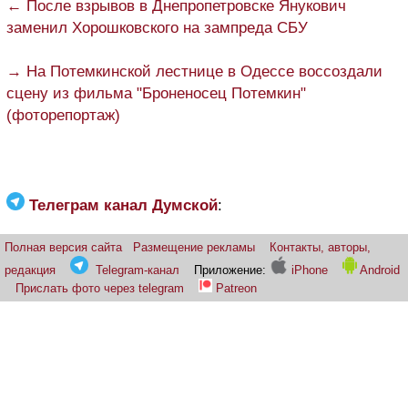
← После взрывов в Днепропетровске Янукович
заменил Хорошковского на зампреда СБУ
→ На Потемкинской лестнице в Одессе воссоздали
сцену из фильма "Броненосец Потемкин"
(фоторепортаж)
Телеграм канал Думской
:
Полная версия сайта
Размещение рекламы
Контакты, авторы,
редакция
Telegram-канал
Приложение:
iPhone
Android
Прислать фото через telegram
Patreon