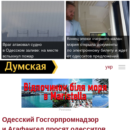
Конец эпохи «черного нала»:
Враг атаковал судно
мэрия открыла документы
в Одесском заливе: на месте
по электронному билету и ждет
вспыхнул пожар
от одесситов предложений
укр
Реклама
Одесский Госгорпромнадзор
и Агафангел просят одесситов