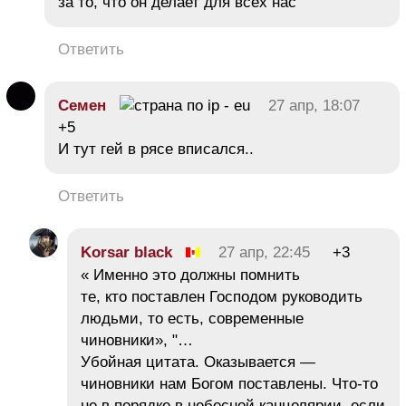
за то, что он делает для всех нас
Ответить
Семен
27 апр, 18:07
+5
И тут гей в рясе вписался..
Ответить
Korsar black
27 апр, 22:45
+3
« Именно это должны помнить
те, кто поставлен Господом руководить
людьми, то есть, современные
чиновники», "…
Убойная цитата. Оказывается —
чиновники нам Богом поставлены. Что-то
не в порядке в небесной канцелярии, если