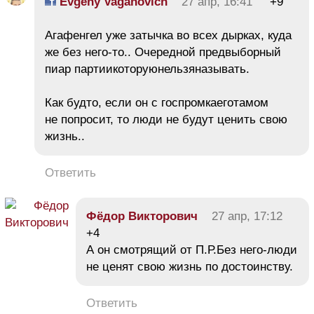
Evgeny Vaganovich
27 апр, 16:41
+9
Агафенгел уже затычка во всех дырках, куда
же без него-то.. Очередной предвыборный
пиар партиикоторуюнельзяназывать.
Как будто, если он с госпромкаеготамом
не попросит, то люди не будут ценить свою
жизнь..
Ответить
Фёдор Викторович
27 апр, 17:12
+4
А он смотрящий от П.Р.Без него-люди
не ценят свою жизнь по достоинству.
Ответить