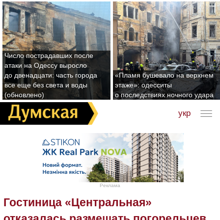
Число пострадавших после
атаки на Одессу выросло
до двенадцати: часть города
«Пламя бушевало на верхнем
все еще без света и воды
этаже»: одесситы
(обновлено)
о последствиях ночного удара
укр
Реклама
Гостиница «Центральная»
отказалась размещать погорельцев