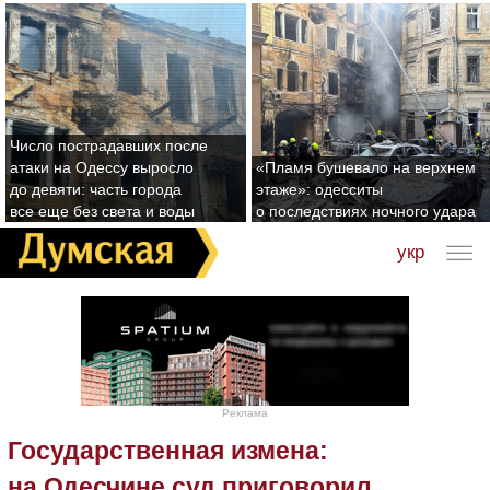
Число пострадавших после
атаки на Одессу выросло
«Пламя бушевало на верхнем
до девяти: часть города
этаже»: одесситы
все еще без света и воды
о последствиях ночного удара
укр
Реклама
Государственная измена:
на Одесчине суд приговорил