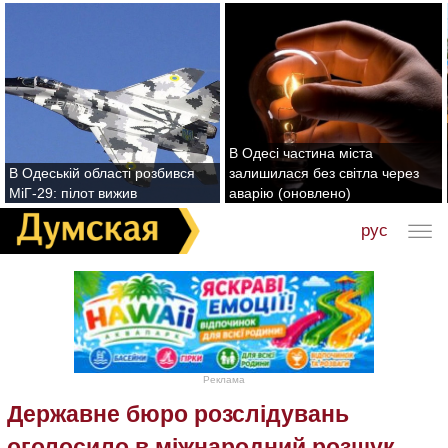
В Одесі частина міста
В Одеській області розбився
залишилася без світла через
МіГ-29: пілот вижив
аварію (оновлено)
рус
Реклама
Державне бюро розслідувань
оголосило в міжнародний розшук