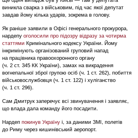
Ще один випадок був у Києві — там у депутата
виникла сварка з військовим, під час якої депутат
завдав йому кілька ударів, зокрема в голову.
Як раніше заявили в Офісі генерального прокурора,
нардепу
оголосили про підозру відразу за чотирма
статтями
Кримінального кодексу України. Йому
інкримінують організований груповий напад
на працівника правоохоронного органу
(ч. 2 ст. 345 КК України), замах на викрадення
вогнепальної зброї групою осіб (ч. 1 ст. 262), побиття
військовослужбовця (ч. 1 ст. 122) і хуліганство
(ч. 1 ст. 296).
Сам Дмитрук заперечує всі звинувачення і заявляє,
що влада дала команду його посадити.
Нардеп
покинув Україну
і, за даними ЗМІ, полетів
до Риму через кишинівський аеропорт.