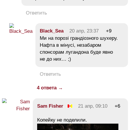
Ответить
Black_Sea
20 апр, 23:37
+9
Ми на порозі грандіозного шухеру.
Нафта в мінусі, незабаром
спонсорам лугандона буде явно
не до них… ;)
Ответить
4 ответа →
Sam Fisher
21 апр, 09:10
+6
Копейку не поделили.