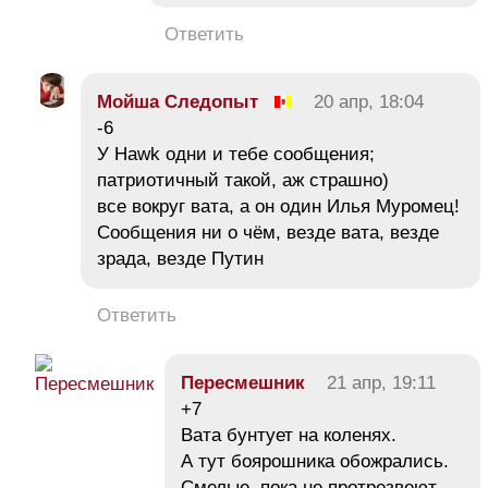
Ответить
Мойша Следопыт
20 апр, 18:04
-6
У Hawk одни и тебе сообщения;
патриотичный такой, аж страшно)
все вокруг вата, а он один Илья Муромец!
Сообщения ни о чём, везде вата, везде
зрада, везде Путин
Ответить
Пересмешник
21 апр, 19:11
+7
Вата бунтует на коленях.
А тут боярошника обожрались.
Смелые, пока не протрезвеют.