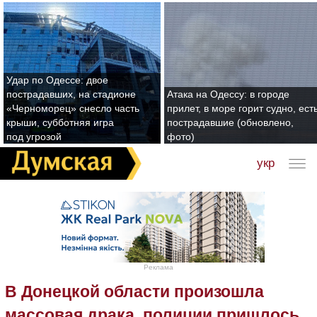
Удар по Одессе: двое
пострадавших, на стадионе
Атака на Одессу: в городе
«Черноморец» снесло часть
прилет, в море горит судно, ест
крыши, субботняя игра
пострадавшие (обновлено,
под угрозой
фото)
укр
Реклама
В Донецкой области произошла
массовая драка, полиции пришлось