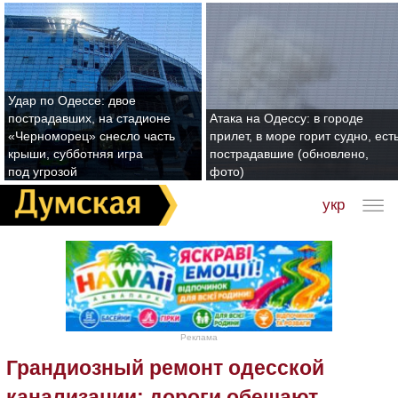
Удар по Одессе: двое
пострадавших, на стадионе
Атака на Одессу: в городе
«Черноморец» снесло часть
прилет, в море горит судно, ест
крыши, субботняя игра
пострадавшие (обновлено,
под угрозой
фото)
укр
Реклама
Грандиозный ремонт одесской
канализации: дороги обещают