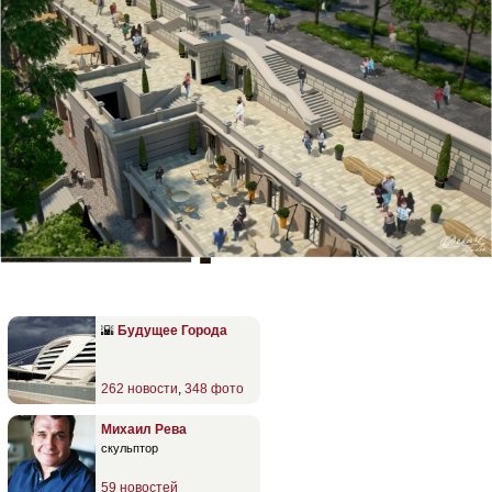
🌇
Будущее Города
262 новости
,
348 фото
Михаил Рева
скульптор
59 новостей