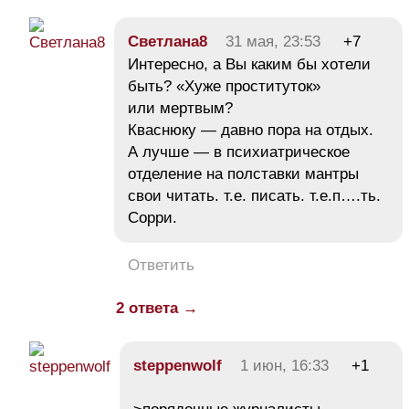
Светлана8
31 мая, 23:53
+7
Интересно, а Вы каким бы хотели
быть? «Хуже проституток»
или мертвым?
Кваснюку — давно пора на отдых.
А лучше — в психиатрическое
отделение на полставки мантры
свои читать. т.е. писать. т.е.п….ть.
Сорри.
Ответить
2 ответа →
steppenwolf
1 июн, 16:33
+1