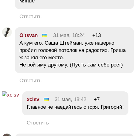
мягше
Ответить
O'tsvan
31 мая, 18:24
+13
А кум его, Саша Штейман, уже наверно
пробил головой потолок на радостях. Гриша
ж занял его место.
Не рой яму другому. (Пусть сам себе роет)
Ответить
xclsv
31 мая, 18:42
+7
Главное не наедайтесь с горя, Григорий!
Ответить