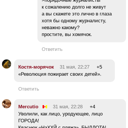
>порядочные журналисты
к сожалению долго не живут
а вы скажете это лично в глаза
хотя бы одному журналисту,
неважно какому?
простите, вы хомячок.
Ответить
Костя-морячок
31 мая, 22:27
+5
«Революция пожирает своих детей».
Ответить
Mercutio
31 мая, 22:28
+4
Уволили, как лицо, уродующее, лицо
ГОРОДА!
Кваснюк,«НаХХЙ с пляжа», БЫДЛОТА!