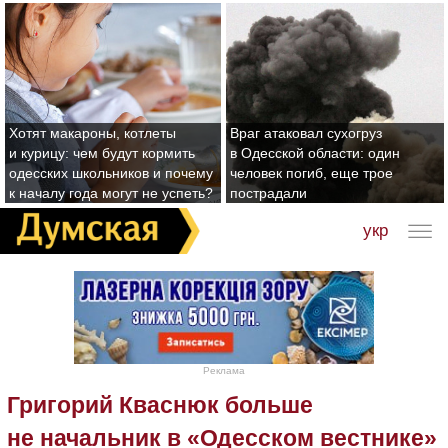
Хотят макароны, котлеты
Враг атаковал сухогруз
и курицу: чем будут кормить
в Одесской области: один
одесских школьников и почему
человек погиб, еще трое
к началу года могут не успеть?
пострадали
укр
Реклама
Григорий Кваснюк больше
не начальник в «Одесском вестнике»