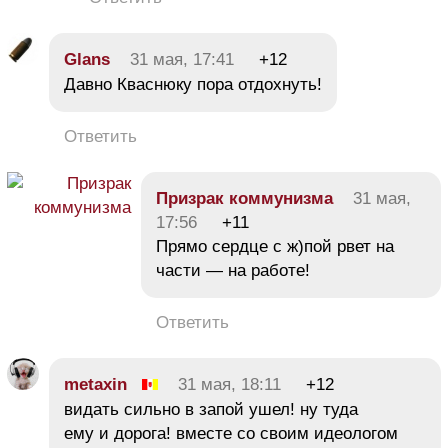
Glans
31 мая, 17:41
+12
Давно Кваснюку пора отдохнуть!
Ответить
Призрак коммунизма
31 мая,
17:56
+11
Прямо сердце с ж)пой рвет на
части — на работе!
Ответить
metaxin
31 мая, 18:11
+12
видать сильно в запой ушел! ну туда
ему и дорога! вместе со своим идеологом