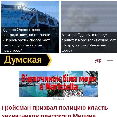
Удар по Одессе: двое
пострадавших, на стадионе
Атака на Одессу: в городе
«Черноморец» снесло часть
прилет, в море горит судно, ест
крыши, субботняя игра
пострадавшие (обновлено,
под угрозой
фото)
укр
Реклама
Гройсман призвал полицию класть
захватчиков одесского Медина