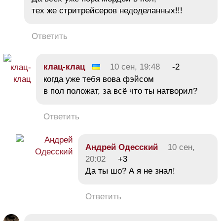
тех же стритрейсеров недоделанных!!!
Ответить
клац-клац
10 сен, 19:48
-2
когда уже тебя вова фэйсом
в пол положат, за всё что ты натворил?
Ответить
Андрей Одесский
10 сен,
20:02
+3
Да ты шо? А я не знал!
Ответить