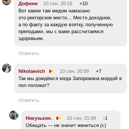
Дофени
10 сен, 20:16
+10
Вот каким там медом намазано
это ректорское место… Место доходное,
а по факту за каждую взятку, полученную
преподами, мы с вами рассчитаемся
здоровьем.
Ответить
Nikolaevich
10 сен, 20:59
+7
Так мы дождёмся когда Запорожана мордой в
пол положат?
Ответить
Никузькин.
10 сен, 21:09
-1
Обещать — не значит жениться (с)