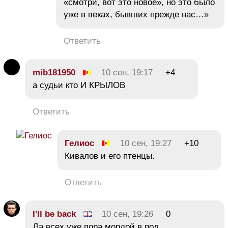
«смотри, вот это новое», но это было
уже в веках, бывших прежде нас…»
Ответить
mib181950
10 сен, 19:17
+4
а судьи кто И КРЫЛОВ
Ответить
Гелиос
10 сен, 19:27
+10
Кивалов и его птенцы.
Ответить
I'll be back
10 сен, 19:26
0
Да всех уже пора мордой в пол,