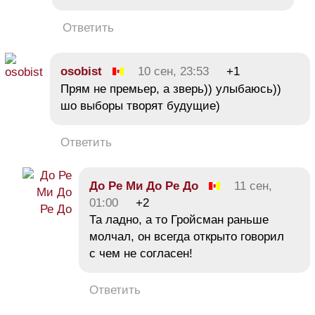
Ответить
osobist
10 сен, 23:53
+1
Прям не премьер, а зверь)) улыбаюсь))
шо выборы творят будущие)
Ответить
До Ре Ми До Ре До
11 сен,
01:00
+2
Та ладно, а то Гройсман раньше
молчал, он всегда открыто говорил
с чем не согласен!
Ответить