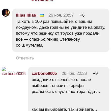
Illias Illias
26 ноя, 20:57
+6
Та хоть в 100 раз повышайте. с вашим
локдауном, даже гривны не увидите на опату,
потому что резинку от трусов уже продали
все — спасибо гению Степанову
со Шмугелем.
Ответить
carbono9005
26 ноя, 22:38
+9
ожидание от зеленского после
выборов : снизить тарифы
реальность спустя полтора года :…
как вы выбираете, так и живете…