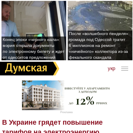
После «волшебного пенделя»:
Конец эпохи «черного нала»:
громада под Одессой тратит
мэрия открыла документы
6 миллионов на ремонт
по электронному билету и ждет
«ничейного» коллектора из-за
от одесситов предложений
фекального скандала
укр
Реклама
В Украине грядет повышение
тарифов на электроэнергию