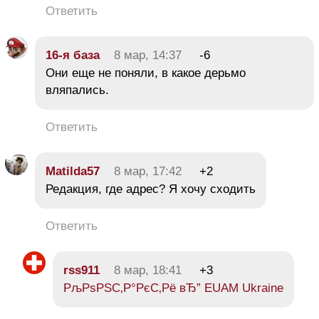
Ответить
16-я база
8 мар, 14:37
-6
Они еще не поняли, в какое дерьмо
вляпались.
Ответить
Matilda57
8 мар, 17:42
+2
Редакция, где адрес? Я хочу сходить
Ответить
rss911
8 мар, 18:41
+3
РљРѕРЅС‚Р°РєС‚Рё вЂ” EUAM Ukraine