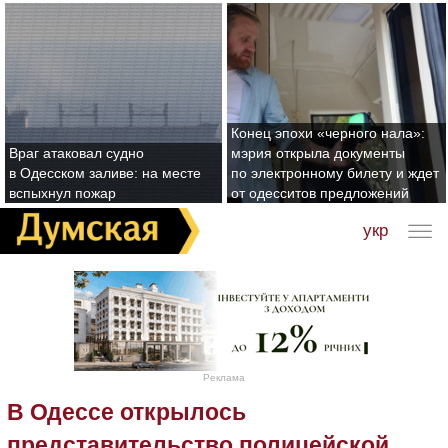
Конец эпохи «черного нала»:
Враг атаковал судно
мэрия открыла документы
в Одесском заливе: на месте
по электронному билету и ждет
вспыхнул пожар
от одесситов предложений
укр
Реклама
В Одессе открылось
представительство полицейской