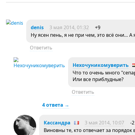
denis
3 мая 2014, 01:32
+9
Ну ясен пень, я не при чем, это всё они… А 
Ответить
Нехочуникомуверить
Что то очень много "сепа
Или все приблудные?
Ответить
4 ответа →
Кассандра
3 мая 2014, 10:07
-2
Виновны те, кто отвечает за порядок