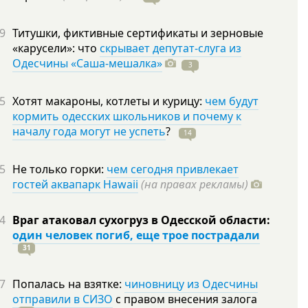
9
Титушки, фиктивные сертификаты и зерновые
«карусели»: что
скрывает депутат-слуга из
Одесчины «Саша-мешалка»
3
5
Хотят макароны, котлеты и курицу:
чем будут
кормить одесских школьников и почему к
началу года могут не успеть
?
14
5
Не только горки:
чем сегодня привлекает
гостей аквапарк Hawaii
(на правах рекламы)
4
Враг атаковал сухогруз в Одесской области:
один человек погиб, еще трое пострадали
31
7
Попалась на взятке:
чиновницу из Одесчины
отправили в СИЗО
с правом внесения залога