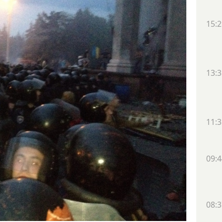
15:2
13:3
11:3
09:4
08:3