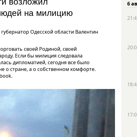
ти возложил
6 а
 людей на милицию
21:4
 губернатор Одесской области Валентин
20:0
торговать своей Родиной, своей
ароду. Если бы милиция следовала
алась дипломатией, сегодня все было
 не о стране, а о собственном комфорте.
book.
18:4
17:0