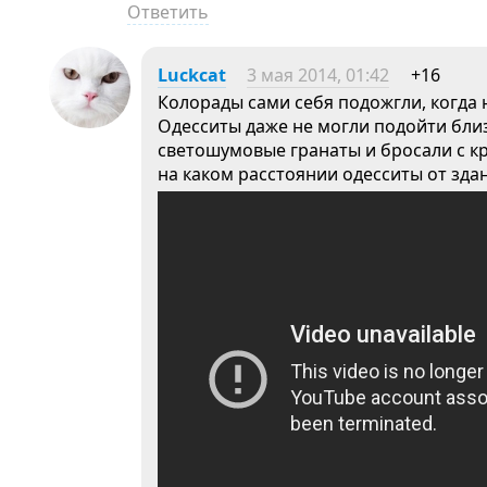
Ответить
Luckcat
3 мая 2014, 01:42
+16
Колорады сами себя подожгли, когда 
Одесситы даже не могли подойти близк
светошумовые гранаты и бросали с к
на каком расстоянии одесситы от зда