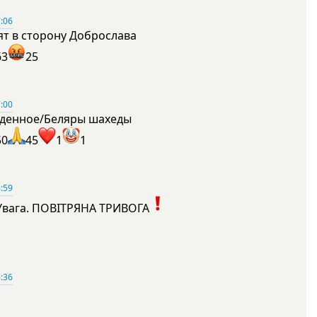
:06
ят в сторону Доброслава
63
25
:00
денное/Беляры шахеды
50
45
1
1
:59
Увага. ПОВІТРЯНА ТРИВОГА
1
:36