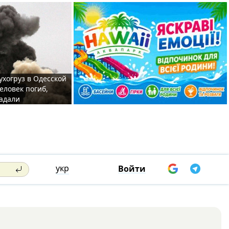
ухогруз в Одесской
еловек погиб,
адали
укр
Войти