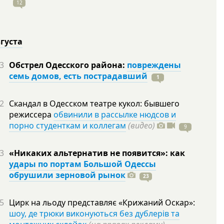
12
вгуста
3
Обстрел Одесского района:
повреждены
семь домов, есть пострадавший
1
2
Скандал в Одесском театре кукол: бывшего
режиссера
обвинили в рассылке нюдсов и
порно студенткам и коллегам
(видео)
9
3
«Никаких альтернатив не появится»: как
удары по портам Большой Одессы
обрушили зерновой рынок
23
5
Цирк на льоду представляє «Крижаний Оскар»:
шоу, де трюки виконуються без дублерів та