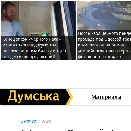
После «волшебного пенде
Конец эпохи «черного нала»:
громада под Одессой тра
мэрия открыла документы
6 миллионов на ремонт
по электронному билету и ждет
«ничейного» коллектора и
от одесситов предожений
фекального скандала
Материалы
3 мая 2014
, 01:29