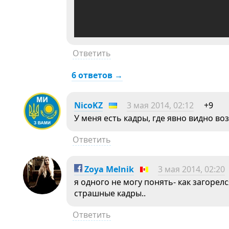
Ответить
6 ответов →
NicoKZ
3 мая 2014, 02:12
+9
У меня есть кадры, где явно видно во
Ответить
Zoya Melnik
3 мая 2014, 02:20
я одного не могу понять- как загорелс
страшные кадры..
Ответить