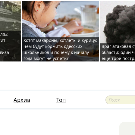
ля»:
тит
Хотят макароны, котлеты и курицу:
чем будут кормить одесских
Враг атаковал с
з-за
школьников и почему к началу
области: один ч
года могут не успеть?
еще трое постр
Архив
Топ