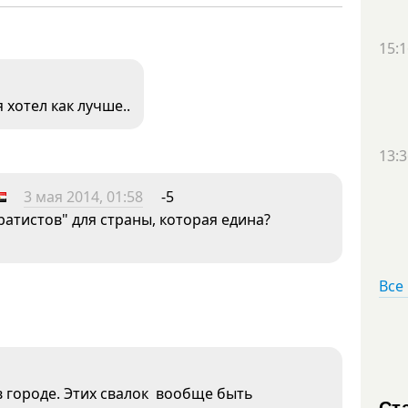
15:1
я хотел как лучше..
13:3
3 мая 2014, 01:58
-5
ратистов" для страны, которая едина?
Все
 в городе. Этих свалок вообще быть
Ст