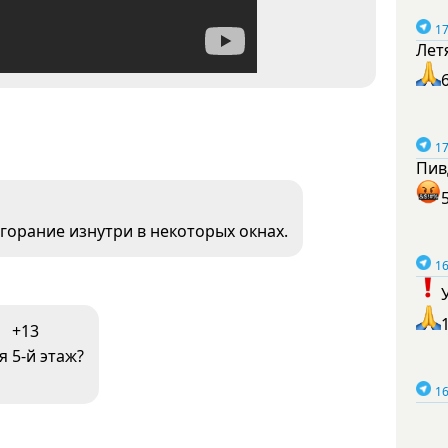
17
Лет
17
Пив
згорание изнутри в некоторых окнах.
16
+13
я 5-й этаж?
16