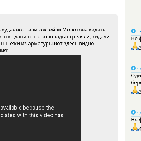
неудачно стали коктейли Молотова кидать.
17
о к зданию, т.к. колорады стреляли, кидали
Не 
рыш ежи из арматуры.Вот здесь видно
ния:
17
Оди
бер
17
Не 