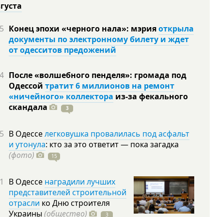
вгуста
5
Конец эпохи «черного нала»: мэрия
открыла
документы по электронному билету и ждет
от одесситов предожений
4
После «волшебного пенделя»: громада под
Одессой
тратит 6 миллионов на ремонт
«ничейного» коллектора
из-за фекального
скандала
3
5
В Одессе
легковушка провалилась под асфальт
и утонула
: кто за это ответит — пока загадка
(фото)
15
1
В Одессе
наградили лучших
представителей строительной
отрасли
ко Дню строителя
Украины
(общество)
3