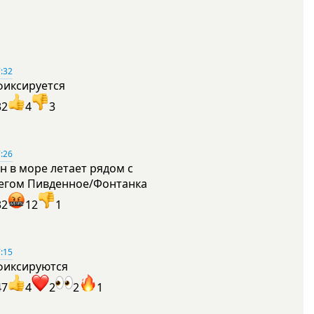
:32
фиксируется
32
4
3
:26
н в море летает рядом с
егом Пивденное/Фонтанка
32
12
1
:15
фиксируются
47
4
2
2
1