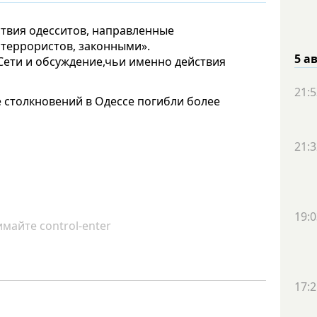
ствия одесситов, направленные
террористов, законными».
5 а
Сети и обсуждение,чьи именно действия
21:5
 столкновений в Одессе погибли более
21:3
19:0
майте control-enter
17:2