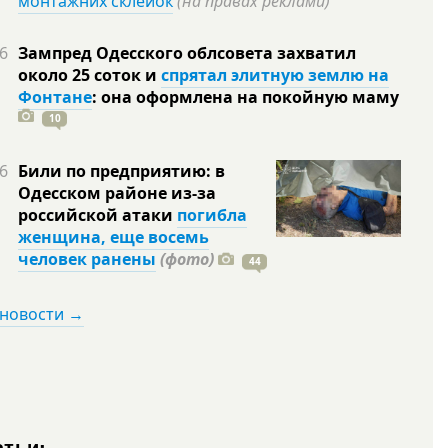
монтажних склейок
(на правах реклами)
6
Зампред Одесского облсовета захватил
около 25 соток и
спрятал элитную землю на
Фонтане
: она оформлена на покойную
маму
10
6
Били по предприятию: в
Одесском районе из-за
российской атаки
погибла
женщина, еще восемь
человек ранены
(фото)
44
 новости →
атьи: