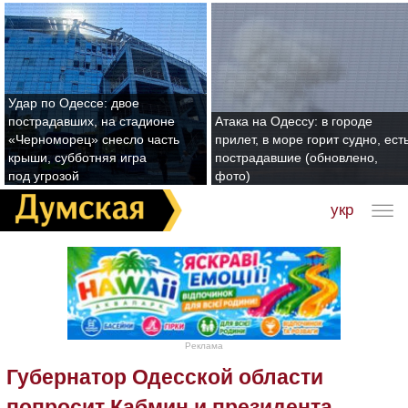
Удар по Одессе: двое
пострадавших, на стадионе
Атака на Одессу: в городе
«Черноморец» снесло часть
прилет, в море горит судно, ест
крыши, субботняя игра
пострадавшие (обновлено,
под угрозой
фото)
укр
Реклама
Губернатор Одесской области
попросит Кабмин и президента