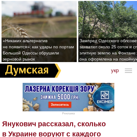
«Никаких альтернатив
Зампред Одесского облсове
не появится»: как удары по портам
захватил около 25 соток и с
Большой Одессы обрушили
элитную землю на Фонтане:
зерновой рынок
она оформлена на покойну
укр
Реклама
Янукович рассказал, сколько
в Украине воруют с каждого