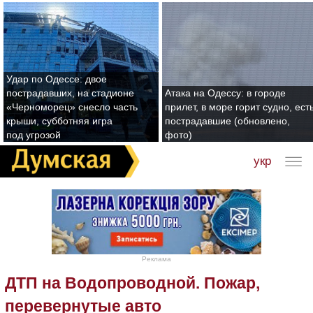
Удар по Одессе: двое
пострадавших, на стадионе
Атака на Одессу: в городе
«Черноморец» снесло часть
прилет, в море горит судно, ест
крыши, субботняя игра
пострадавшие (обновлено,
под угрозой
фото)
укр
Реклама
ДТП на Водопроводной. Пожар,
перевернутые авто