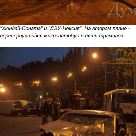
"Хюндай-Соната" и "ДЭУ-Нексия". На втором плане -
перевернувшийся микроавтобус и пять трамваев.