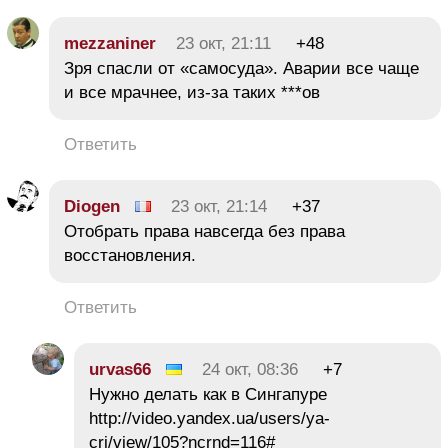
mezzaniner
23 окт, 21:11
+48
Зря спасли от «самосуда». Аварии все чаще
и все мрачнее, из-за таких ***ов
Ответить
Diogen
23 окт, 21:14
+37
Отобрать права навсегда без права
восстановления.
Ответить
urvas66
24 окт, 08:36
+7
Нужно делать как в Сингапуре
http://video.yandex.ua/users/ya-
cri/view/105?ncrnd=116#