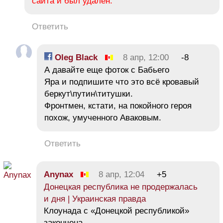
сайта и был удалён.
Ответить
Oleg Black
8 апр, 12:00
-8
А давайте еще фоток с Бабьего
Яра и подпишите что это всё кровавый
беркут\путин\титушки.
Фронтмен, кстати, на покойного героя
похож, умученного Аваковым.
Ответить
Anynax
8 апр, 12:04
+5
Донецкая республика не продержалась
и дня | Украинская правда
Клоунада с «Донецкой республикой»
закончена