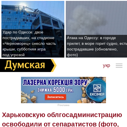
Удар по Одессе: двое
пострадавших, на стадионе
Атака на Одессу: в городе
«Черноморец» снесло часть
прилет, в море горит судно, ест
крыши, субботняя игра
пострадавшие (обновлено,
под угрозой
фото)
укр
Реклама
Харьковскую облгосадминистрацию
освободили от сепаратистов (фото,