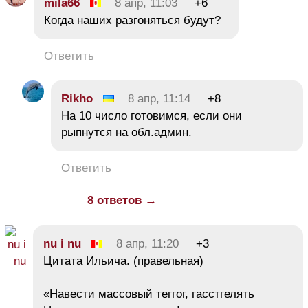
mila66
8 апр, 11:03
+6
Когда наших разгоняться будут?
Ответить
Rikho
8 апр, 11:14
+8
На 10 число готовимся, если они
рыпнутся на обл.админ.
Ответить
8 ответов →
nu i nu
8 апр, 11:20
+3
Цитата Ильича. (правельная)
«Навести массовый теггог, гасстгелять