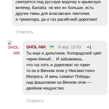
смотрятся под русскую водочку и крымскую
килечку, Балаба не жги их больше, есть
другие темы для власовских ленточек
и триколора, да и газ расейский дороговат
Ответить
SHOL-NIK
8 апр, 13:53
+1
Ты еще и дальтоник. Колорадский цвет
черно-белый… И забываешь,
что газ хоть и дороговат но горел
то он в Вечном огне у Неизвестного
Матроса. И жечь символ Победы
над фашизмом на Вечном огне —
двойное кощунство.
Ответить