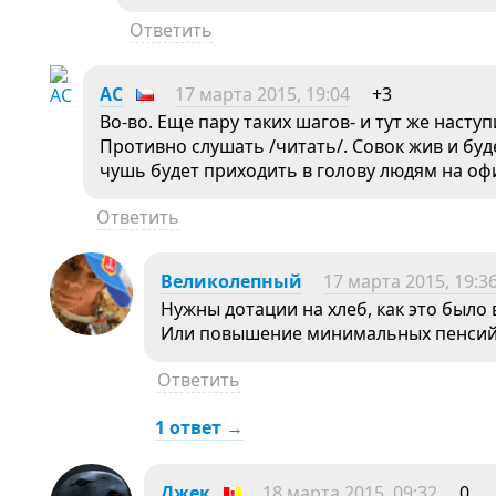
Ответить
АC
17 марта 2015, 19:04
+3
Во-во. Еще пару таких шагов- и тут же наст
Противно слушать /читать/. Совок жив и буде
чушь будет приходить в голову людям на о
Ответить
Великолепный
17 марта 2015, 19:3
Нужны дотации на хлеб, как это было 
Или повышение минимальных пенсий 
Ответить
1 ответ →
Джек
18 марта 2015, 09:32
0