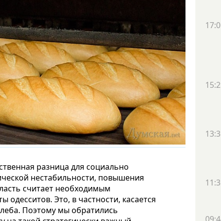
17:0
15:2
13:3
ественная разница для социально
ической нестабильности, повышения
11:3
власть считает необходимым
одесситов. Это, в частности, касается
хлеба. Поэтому мы обратились
09:4
ку на такой стратегически важный