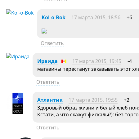
Kol-o-Bok
17 марта 2015, 18:56
+6
Ответить
Ираида
17 марта 2015, 19:45
-4
магазины перестанут заказывать этот хле
Ответить
Атлантик
17 марта 2015, 19:55
+2
Здоровый образ жизни и белый хлеб пон
Кстати, а что скажут фискалы?): без торго
Ответить