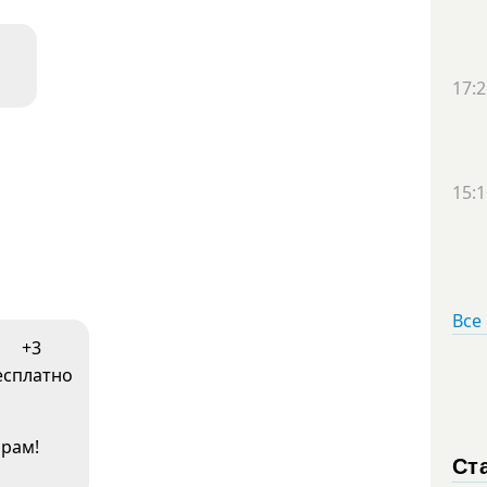
17:2
15:1
Все
+3
есплатно
рам!
Ст