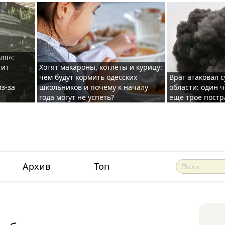
ля»:
тит
Хотят макароны, котлеты и курицу:
чем будут кормить одесских
Враг атаковал с
з-за
школьников и почему к началу
области: один ч
года могут не успеть?
еще трое постр
Архив
Топ