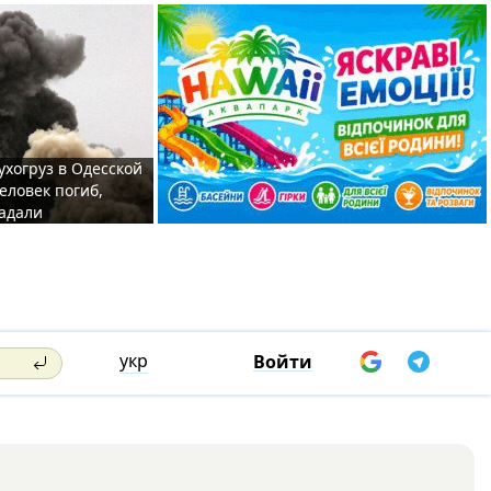
ухогруз в Одесской
еловек погиб,
адали
укр
Войти