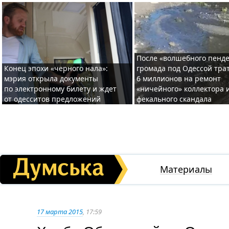
После «волшебного пенде
Конец эпохи «черного нала»:
громада под Одессой тра
мэрия открыла документы
6 миллионов на ремонт
по электронному билету и ждет
«ничейного» коллектора и
от одесситов предложений
фекального скандала
Материалы
17 марта 2015
, 17:59