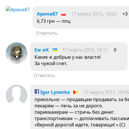
Арина87
17 марта 2015, 18:02
+3
6,73 грн — ппц
Ответить
Еж иК
17 марта 2015, 18:11
0
Какие ж добрые у нас власти!
За чужой счет.
Ответить
Igor Lysenko
17 марта 2015, 18:45
прикольно — продавцам продавать за б
пекарям — печь за не дорого.
парикмахерам — стричь без денег.
транспортникам — доплачивать пассажи
«Верной дорогой идете, товарищи! « (С)