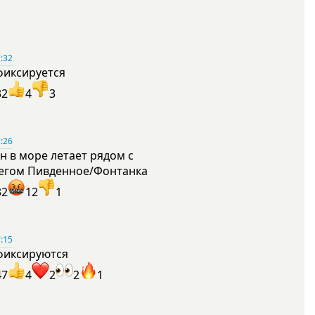
:32
фиксируется
32
4
3
:26
н в море летает рядом с
егом Пивденное/Фонтанка
32
12
1
:15
фиксируются
47
4
2
2
1