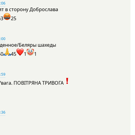
:06
ят в сторону Доброслава
63
25
:00
денное/Беляры шахеды
50
45
1
1
:59
Увага. ПОВІТРЯНА ТРИВОГА
1
:36