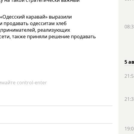
«Одесский каравай» выразили
 и продавать одесситам хлеб
08:3
едпринимателей, реализующих
ети, также приняли решение продавать
5 а
21:5
майте control-enter
21:3
19:0