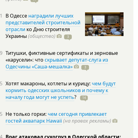
1
В Одессе
наградили лучших
представителей строительной
отрасли
ко Дню строителя
Украины
(общество)
3
9
Титушки, фиктивные сертификаты и зерновые
«карусели»: что
скрывает депутат-слуга из
Одесчины «Саша-мешалка»
3
5
Хотят макароны, котлеты и курицу:
чем будут
кормить одесских школьников и почему к
началу года могут не успеть
?
14
5
Не только горки:
чем сегодня привлекает
гостей аквапарк Hawaii
(на правах рекламы)
4
Враг атаковал сухогруз в Одесской области: