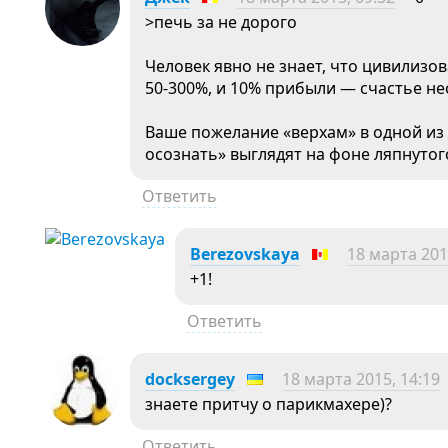
>печь за не дорого
Человек явно не знает, что цивилизо
50-300%, и 10% прибыли — счастье н
Ваше пожелание «верхам» в одной из
осознать» выглядят на фоне ляпнуто
Ответить
Berezovskaya
18 марта 201
+1!
Ответить
docksergey
18 марта 2015, 14:19
знаете притчу о парикмахере)?
Ответить