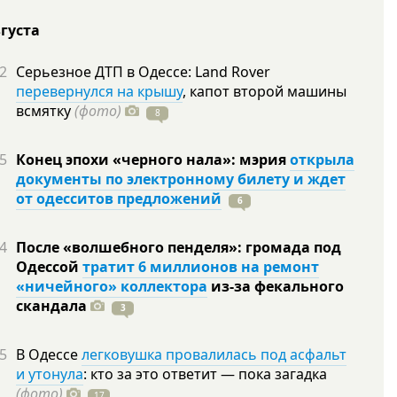
вгуста
2
Серьезное ДТП в Одессе: Land Rover
перевернулся на крышу
, капот второй машины
всмятку
(фото)
8
5
Конец эпохи «черного нала»: мэрия
открыла
документы по электронному билету и ждет
от одесситов предложений
6
4
После «волшебного пенделя»: громада под
Одессой
тратит 6 миллионов на ремонт
«ничейного» коллектора
из-за фекального
скандала
3
5
В Одессе
легковушка провалилась под асфальт
и утонула
: кто за это ответит — пока загадка
(фото)
17