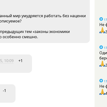
ванный мир умудряется работать без наценки
17
еописуемое?
Не 
 предыдущих тем «законы экономики
го особенно смешно.
17
Оди
бер
5, 10:09
+1
17
Не 
-1