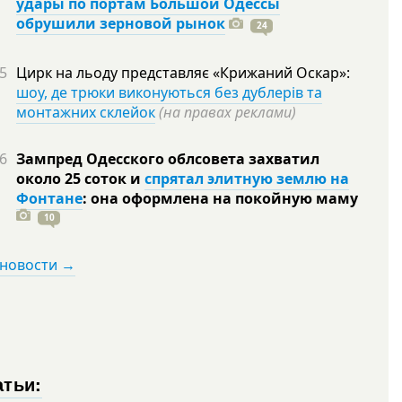
удары по портам Большой Одессы
обрушили зерновой рынок
24
5
Цирк на льоду представляє «Крижаний Оскар»:
шоу, де трюки виконуються без дублерів та
монтажних склейок
(на правах реклами)
6
Зампред Одесского облсовета захватил
около 25 соток и
спрятал элитную землю на
Фонтане
: она оформлена на покойную
маму
10
 новости →
атьи: