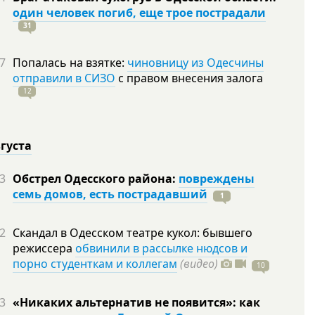
один человек погиб, еще трое пострадали
31
7
Попалась на взятке:
чиновницу из Одесчины
отправили в СИЗО
с правом внесения залога
12
вгуста
3
Обстрел Одесского района:
повреждены
семь домов, есть пострадавший
1
2
Скандал в Одесском театре кукол: бывшего
режиссера
обвинили в рассылке нюдсов и
порно студенткам и коллегам
(видео)
10
3
«Никаких альтернатив не появится»: как