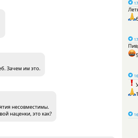
17
Лет
17
Пив
б. Зачем им это.
16
ятия несовместимы.
вой наценки, это как?
16