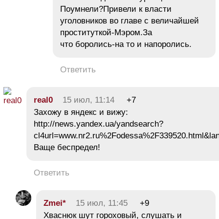
Поумнели?Привели к власти
уголовников во главе с величайшей
проституткой-Мэром.За
что боролись-на то и напоролись.
Ответить
real0
15 июл, 11:14
+7
Захожу в яндекс и вижу:
http://news.yandex.ua/yandsearch?
cl4url=www.nr2.ru%2Fodessa%2F339520.html&la
Ваще беспредел!
Ответить
Zmei*
15 июл, 11:45
+9
Хваснюк шут гороховый, слушать и