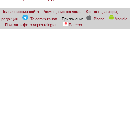
Полная версия сайта
Размещение рекламы
Контакты, авторы,
редакция
Telegram-канал
Приложение:
iPhone
Android
Прислать фото через telegram
Patreon