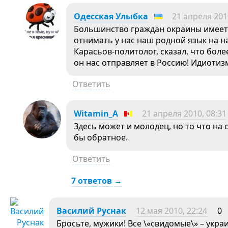
Одесская Улыбка
21 апреля 201
Большинство граждан окраины имеет 
отнимать у нас наш родной язык на 
Карасьов-политолог, сказал, что бол
он нас отправляет в Россию! Идиоти
Ответить
Witamin_A
21 апреля 2010, 08:31
Здесь может и молодец, но то что на 
бы обратное.
Ответить
7 ответов →
Василий Руснак
12 мая 2010, 22:24
0
Бросьте, мужики! Все \«свидомые\» – укра