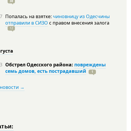
38
7
Попалась на взятке:
чиновницу из Одесчины
отправили в СИЗО
с правом внесения залога
12
вгуста
3
Обстрел Одесского района:
повреждены
семь домов, есть пострадавший
1
 новости →
атьи: