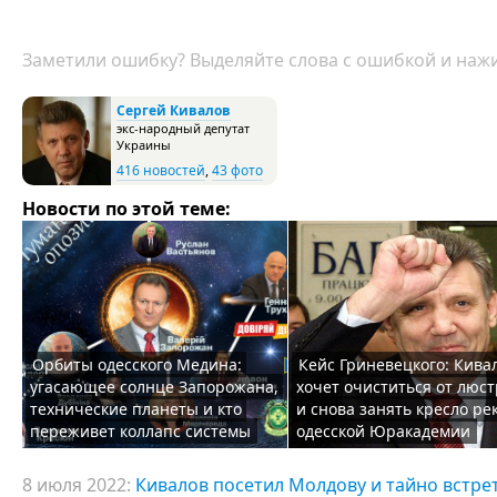
Заметили ошибку? Выделяйте слова с ошибкой и нажи
Сергей Кивалов
экс-народный депутат
Украины
416 новостей
,
43 фото
Новости по этой теме:
Орбиты одесского Медина:
Кейс Гриневецкого: Кива
угасающее солнце Запорожана,
хочет очиститься от люс
технические планеты и кто
и снова занять кресло ре
переживет коллапс системы
одесской Юракадемии
8 июля 2022:
Кивалов посетил Молдову и тайно встре