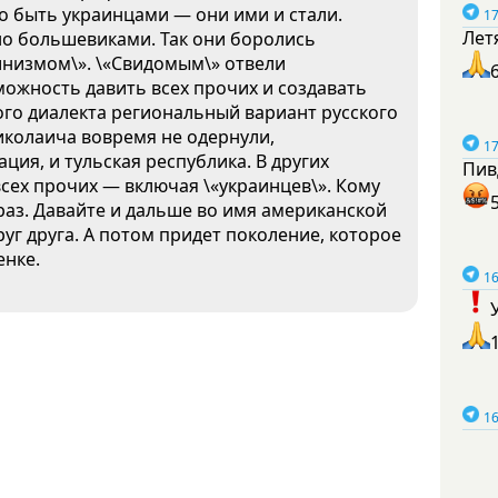
о быть украинцами — они ими и стали.
17
Лет
но большевиками. Так они боролись
инизмом\». \«Свидомым\» отвели
можность давить всех прочих и создавать
ого диалекта региональный вариант русского
иколаича вовремя не одернули,
17
ация, и тульская республика. В других
Пив
сех прочих — включая \«украинцев\». Кому
 раз. Давайте и дальше во имя американской
уг друга. А потом придет поколение, которое
енке.
16
16