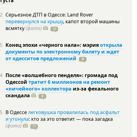
вгуста
2
Серьезное ДТП в Одессе: Land Rover
перевернулся на крышу
, капот второй машины
всмятку
(фото)
29
5
Конец эпохи «черного нала»: мэрия
открыла
документы по электронному билету и ждет
от одесситов предложений
9
4
После «волшебного пенделя»: громада под
Одессой
тратит 6 миллионов на ремонт
«ничейного» коллектора
из-за фекального
скандала
3
5
В Одессе
легковушка провалилась под асфальт
и утонула
: кто за это ответит — пока загадка
(фото)
17