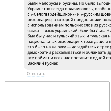
были малорусы и русины. Но было выгодн
Украинство всегда оплачивалось, особен
с \«белогвардейщиной\» и \«русским шов
резервацию, в которой предоставили воз
с использованием польских слов из русск
языка — язык украинский. Если бы Льва Н
был бы у нас и тульский язык, и тульская н
национальных резервациях тоже давили в
это было на на руку — догадайтесь с трех
демократии раскалываться и облаивать др
все поймет и всех нас поставит к одной ст
Василий Руснак
Ответить