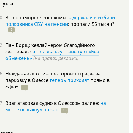
вгуста
0
В Черноморске военкомы
задержали и избили
полковника СБУ на пенсии
: пропали 55
тысяч?
2
2
Пан Борщ: хедлайнером благодійного
фестивалю
в Подільську стане гурт «Без
обмежень»
(на правах реклами)
6
Нежданчики от инспекторов: штрафы за
парковку в Одессе
теперь приходят
прямо в
«Дію»
3
7
Враг атаковал судно в Одесском заливе:
на
месте вспыхнул пожар
20