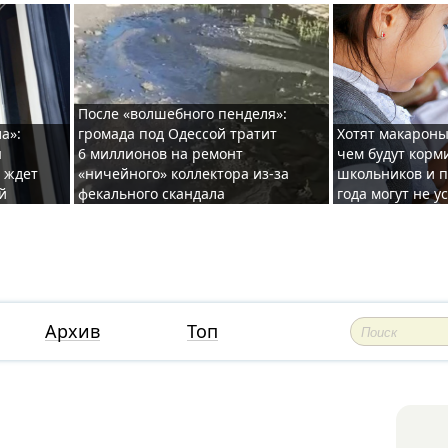
После «волшебного пенделя»:
а»:
громада под Одессой тратит
Хотят макароны
ы
6 миллионов на ремонт
чем будут корм
и ждет
«ничейного» коллектора из-за
школьников и п
й
фекального скандала
года могут не у
Архив
Топ