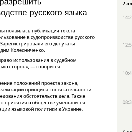
 разрешить
7 а
одстве русского языка
14:2
ы появилась публикация текста
льзование в судопроизводстве русского
 Зарегистрировали его депутаты
12:5
адим Колесниченко.
право использования в судебном
сию сторон», — говорится
10:4
нение положений проекта закона,
 реализации принципа состязательности
едования обстоятельств дела. Также
08:3
его принятия в обществе уменьшится
ции языковой политики в Украине.