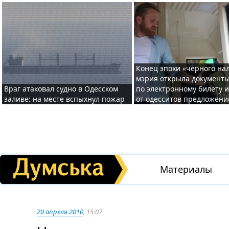
Конец эпохи «черного нал
мэрия открыла документ
Враг атаковал судно в Одесском
по электронному билету 
заливе: на месте вспыхнул пожар
от одесситов предложени
Материалы
20 апреля 2010
, 15:07