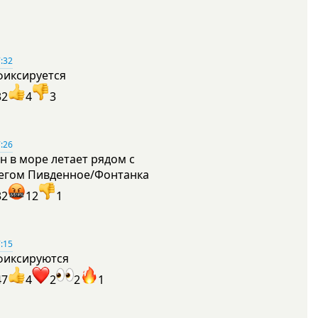
:32
фиксируется
32
4
3
:26
н в море летает рядом с
егом Пивденное/Фонтанка
32
12
1
:15
фиксируются
47
4
2
2
1