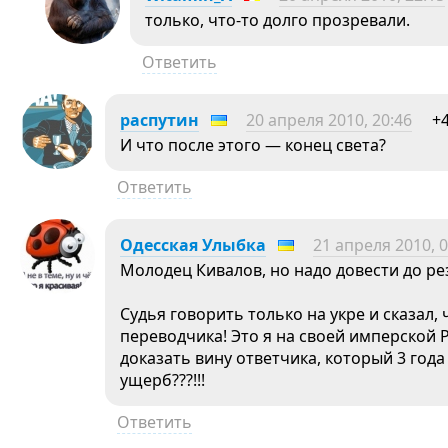
только, что-то долго прозревали.
Ответить
распутин
20 апреля 2010, 20:46
+
И что после этого — конец света?
Ответить
Одесская Улыбка
21 апреля 2010, 0
Молодец Кивалов, но надо довести до ре
Судья говорить только на укре и сказал,
переводчика! Это я на своей имперской 
доказать вину ответчика, который 3 год
ущерб???!!!
Ответить