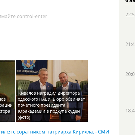
6 а
22:5
майте control-enter
21:4
20:0
Кивалов наградил директора
лов
одесского НАБУ: Бюро обвиняет
трации
почетного президента
18:4
ктора
Юракадемии в подкупе судей
(фото)
тился с соратником патриарха Кирилла, - СМИ