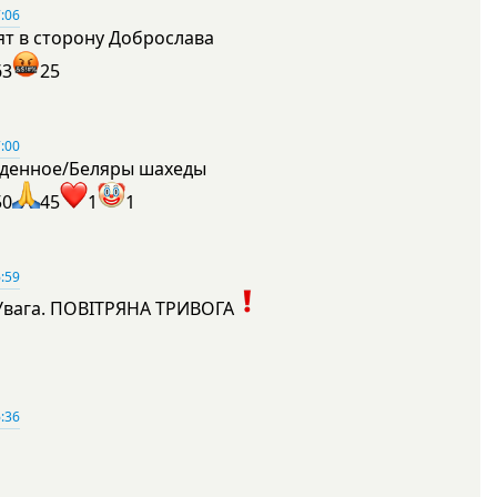
:06
ят в сторону Доброслава
63
25
:00
денное/Беляры шахеды
50
45
1
1
:59
Увага. ПОВІТРЯНА ТРИВОГА
1
:36