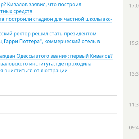
ар? Кивалов заявил, что построил
17:0
тных средств
та построили стадион для частной школы экс-
сский ректор решил стать президентом
ц Гарри Поттера", коммерческий отель в
15:2
аждан Одессы этого звания: первый Кивалов?
валовского института, где проходила
ся очиститься от люстрации
13:3
11:3
09:4