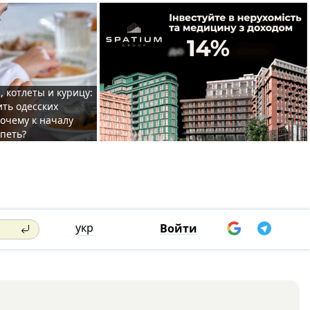
, котлеты и курицу:
ить одесских
очему к началу
спеть?
укр
Войти