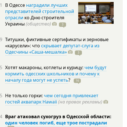
1
В Одессе
наградили лучших
представителей строительной
отрасли
ко Дню строителя
Украины
(общество)
3
9
Титушки, фиктивные сертификаты и зерновые
«карусели»: что
скрывает депутат-слуга из
Одесчины «Саша-мешалка»
3
5
Хотят макароны, котлеты и курицу:
чем будут
кормить одесских школьников и почему к
началу года могут не успеть
?
16
5
Не только горки:
чем сегодня привлекает
гостей аквапарк Hawaii
(на правах рекламы)
4
Враг атаковал сухогруз в Одесской области:
один человек погиб, еще трое пострадали