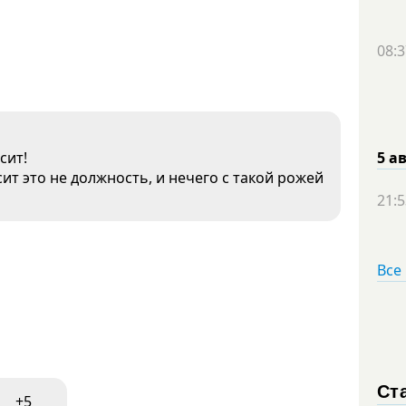
08:3
сит!
5 а
сит это не должность, и нечего с такой рожей
21:5
Все
Ст
+5