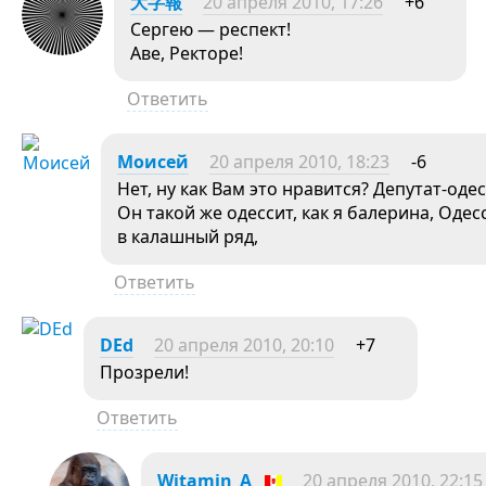
大字報
20 апреля 2010, 17:26
+6
Сергею — респект!
Аве, Ректоре!
Ответить
Моисей
20 апреля 2010, 18:23
-6
Нет, ну как Вам это нравится? Депутат-одес
Он такой же одессит, как я балерина, Одес
в калашный ряд,
Ответить
DEd
20 апреля 2010, 20:10
+7
Прозрели!
Ответить
Witamin_A
20 апреля 2010, 22:15