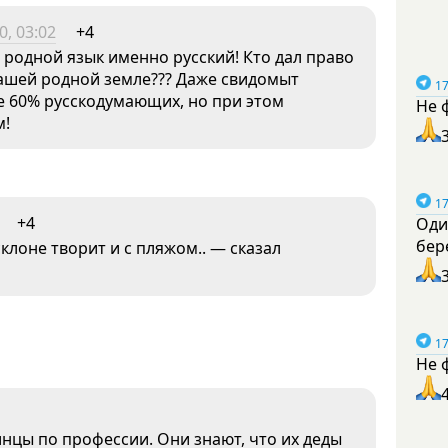
0, 03:02
+4
родной язык именно русский! Кто дал право
нашей родной земле??? Даже свидомыт
17
ее 60% русскодумающих, но при этом
Не 
зм!
17
+4
Оди
бер
склоне творит и с пляжом.. — сказал
17
Не 
инцы по профессии. Они знают, что их деды