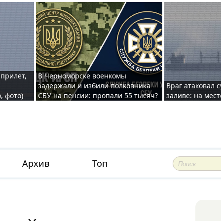
 прилет,
В Черноморске военкомы
задержали и избили полковника
Враг атаковал 
, фото)
СБУ на пенсии: пропали 55 тысяч?
заливе: на мес
Архив
Топ