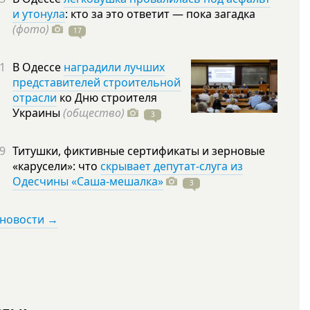
и утонула
: кто за это ответит — пока загадка
(фото)
17
1
В Одессе
наградили лучших
представителей строительной
отрасли
ко Дню строителя
Украины
(общество)
3
9
Титушки, фиктивные сертификаты и зерновые
«карусели»: что
скрывает депутат-слуга из
Одесчины «Саша-мешалка»
3
 новости →