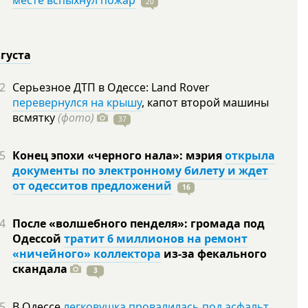
месте вспыхнул пожар
20
вгуста
2
Серьезное ДТП в Одессе: Land Rover
перевернулся на крышу
, капот второй машины
всмятку
(фото)
37
5
Конец эпохи «черного нала»: мэрия
открыла
документы по электронному билету и ждет
от одесситов предложений
16
4
После «волшебного пенделя»: громада под
Одессой
тратит 6 миллионов на ремонт
«ничейного» коллектора
из-за фекального
скандала
3
5
В Одессе
легковушка провалилась под асфальт