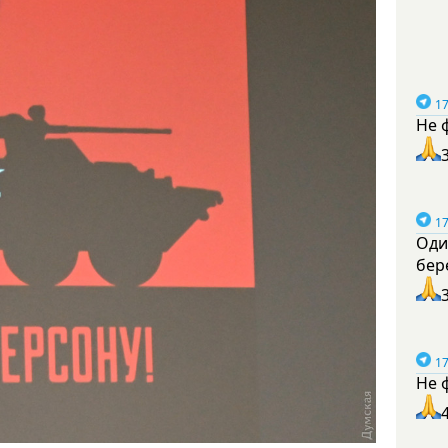
17
Не 
17
Оди
бер
17
Не 