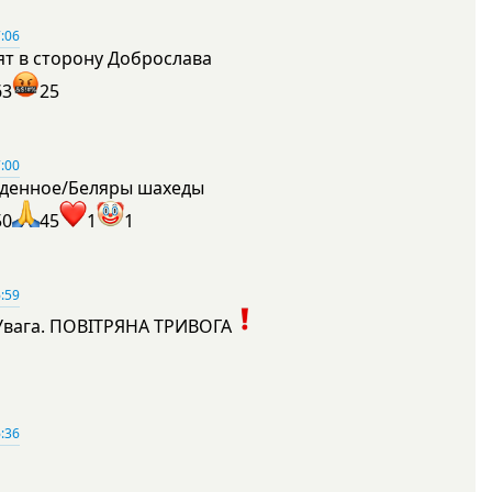
:06
ят в сторону Доброслава
63
25
:00
денное/Беляры шахеды
50
45
1
1
:59
Увага. ПОВІТРЯНА ТРИВОГА
1
:36