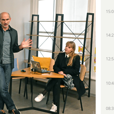
15:0
14:2
12:5
10:4
08:3