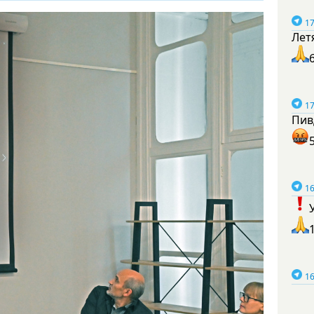
17
Лет
17
Пив
16
16