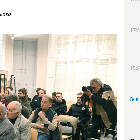
икова
17:0
15:2
Все