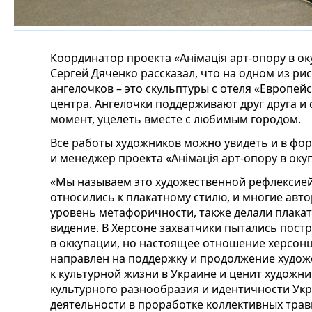
Координатор проекта «Анімація арт-опору в оку
Сергей Дяченко рассказал, что на одном из ри
ангелочков – это скульптуры с отеля «Европей
центра. Ангелочки поддерживают друг друга и
момент, уцелеть вместе с любимым городом.
Все работы художников можно увидеть и в фо
и менеджер проекта «Анімація арт-опору в окупа
«Мы называем это художественной рефлексией
относились к плакатному стилю, и многие авто
уровень метафоричности, также делали плакат
видение. В Херсоне захватчики пытались пост
в оккупации, но настоящее отношение херсонц
направлен на поддержку и продолжение худож
к культурной жизни в Украине и ценит художни
культурного разнообразия и идентичности Укр
деятельности в проработке коллективных трав