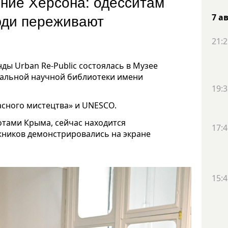
ние Херсона: одесситам
люди переживают
7 а
21:2
ды Urban Re-Public состоялась в Музее
сальной научной библиотеки имени
19:3
асного мистецтва» и UNESCO.
отами Крыма, сейчас находится
17:4
жников демонстрировались на экране
15:4