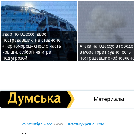
Удар по Одессе: двое
пострадавших, на стадионе
«Черноморец» снесло часть
Атака на Одессу: в городе
крыши, субботняя игра
в море горит судно, есть
под угрозой
пострадавшие (обновлено
Материалы
25 октября 2022
, 14:48
Читати українською