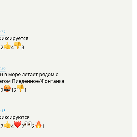
:32
фиксируется
32
4
3
:26
н в море летает рядом с
егом Пивденное/Фонтанка
32
12
1
:15
фиксируются
47
4
2
2
1