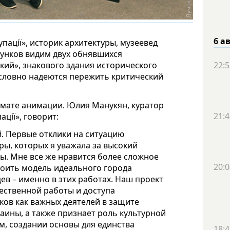
6 а
пації», историк архитектуры, музеевед
сунков видим двух обнявшихся
22:5
ский», знакового здания исторического
 словно надеются пережить критический
рмате анимации. Юлия Манукян, куратор
21:4
ції», говорит:
. Первые отклики на ситуацию
ры, которых я уважала за высокий
ы. Мне все же нравится более сложное
20:0
роить модель идеального города
ев – именно в этих работах. Наш проект
ественной работы и доступа
ков как важных деятелей в защите
аины, а также признает роль культурной
м, создании основы для единства
18:4