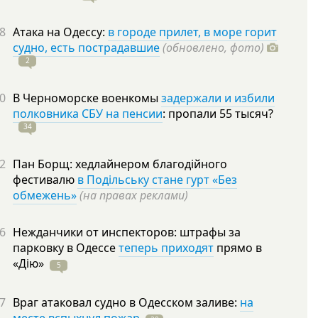
8
Атака на Одессу:
в городе прилет, в море горит
судно, есть пострадавшие
(обновлено, фото)
2
0
В Черноморске военкомы
задержали и избили
полковника СБУ на пенсии
: пропали 55
тысяч?
34
2
Пан Борщ: хедлайнером благодійного
фестивалю
в Подільську стане гурт «Без
обмежень»
(на правах реклами)
6
Нежданчики от инспекторов: штрафы за
парковку в Одессе
теперь приходят
прямо в
«Дію»
5
7
Враг атаковал судно в Одесском заливе:
на