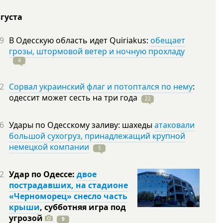
вгуста
9
В Одесскую область идет Quiriakus:
обещает
грозы, штормовой ветер и ночную прохладу
4
2
Сорвал украинский флаг и потоптался по нему
:
одессит может сесть на три
года
22
6
Удары по Одесскому заливу: шахеды
атаковали
большой сухогруз, принадлежащий крупной
немецкой компании
5
2
Удар по Одессе:
двое
пострадавших, на стадионе
«Черноморец» снесло часть
крыши
, субботняя игра под
угрозой
9