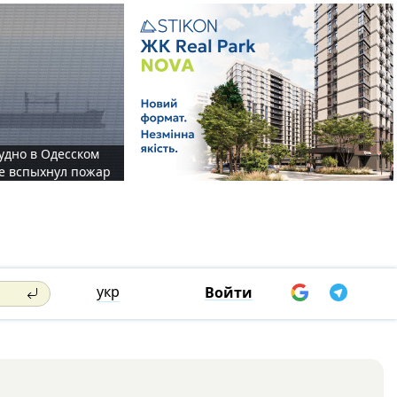
судно в Одесском
те вспыхнул пожар
укр
Войти