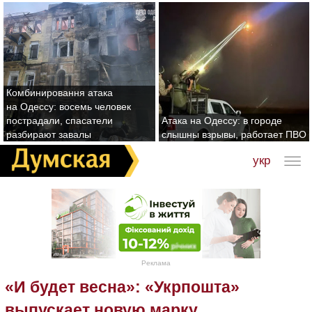
Комбинировання атака
на Одессу: восемь человек
пострадали, спасатели
Атака на Одессу: в городе
разбирают завалы
слышны взрывы, работает ПВО
укр
Реклама
«И будет весна»: «Укрпошта»
выпускает новую марку,