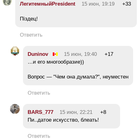
ЛегитемныйPresident
15 июн, 19:19
+33
Піздец!
Ответить
Duninov
15 июн, 19:40
+17
…и его многообразие))
Вопрос — "Чем она думала?", неуместен
Ответить
BARS_777
15 июн, 22:21
+8
Пи..датое искусство, блеать!
Ответить