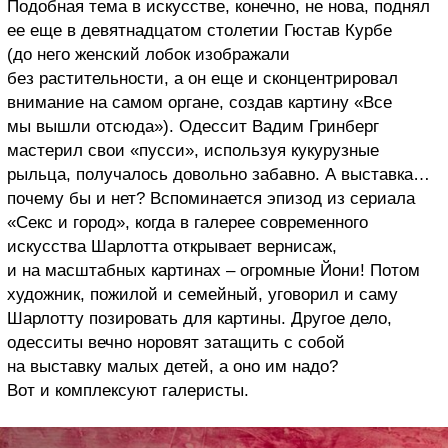
Подобная тема в искусстве, конечно, не нова, поднял
ее еще в девятнадцатом столетии Гюстав Курбе
(до него женский лобок изображали
без растительности, а он еще и сконцентрировал
внимание на самом органе, создав картину «Все
мы вышли отсюда»). Одессит Вадим Гринберг
мастерил свои «пусси», используя кукурузные
рыльца, получалось довольно забавно. А выставка…
почему бы и нет? Вспоминается эпизод из сериала
«Секс и город», когда в галерее современного
искусства Шарлотта открывает вернисаж,
и на масштабных картинах – огромные Йони! Потом
художник, пожилой и семейный, уговорил и саму
Шарлотту позировать для картины. Другое дело,
одесситы вечно норовят затащить с собой
на выставку малых детей, а оно им надо?
Вот и комплексуют галеристы.