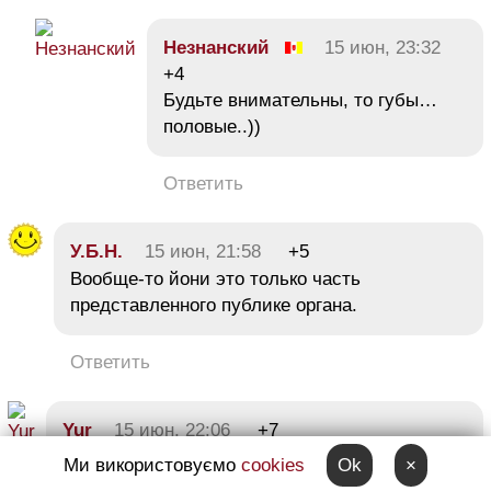
Незнанский
15 июн, 23:32
+4
Будьте внимательны, то губы…
половые..))
Ответить
У.Б.Н.
15 июн, 21:58
+5
Вообще-то йони это только часть
представленного публике органа.
Ответить
Yur
15 июн, 22:06
+7
Неприятно видеть примитивное ханжество
Ми використовуємо
cookies
Ok
×
у местных посетителей. Детский сад плейбой