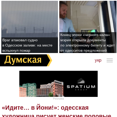
Конец эпохи «черного нала»:
Враг атаковал судно
мэрия открыла документы
в Одесском заливе: на месте
по электронному билету и ждет
вспыхнул пожар
от одесситов предложений
укр
Реклама
«Идите… в Йони!»: одесская
художница рисует женские половые