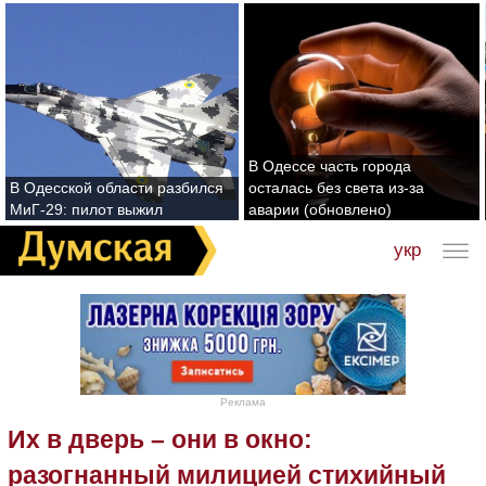
В Одессе часть города
В Одесской области разбился
осталась без света из-за
МиГ-29: пилот выжил
аварии (обновлено)
укр
Реклама
Их в дверь – они в окно:
разогнанный милицией стихийный