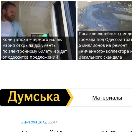
После «волшебного пенде
Конец эпохи «черного нала»:
громада под Одессой тра
мэрия открыла документы
6 миллионов на ремонт
по электронному билету и ждет
«ничейного» коллектора и
от одесситов предложений
фекального скандала
Материалы
3 января 2012
, 22:41