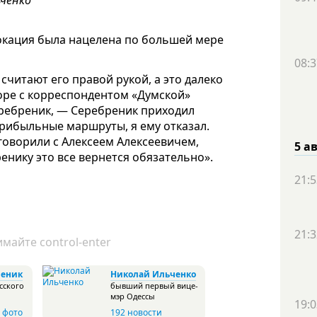
ьченко
вокация была нацелена по большей мере
08:3
считают его правой рукой, а это далеко
воре с корреспондентом «Думской»
Серебреник, — Серебреник приходил
рибыльные маршруты, я ему отказал.
говорили с Алексеем Алексеевичем,
5 а
ренику это все вернется обязательно».
21:5
21:3
майте control-enter
реник
Николай Ильченко
сского
бывший первый вице-
мэр Одессы
19:0
 фото
192 новости