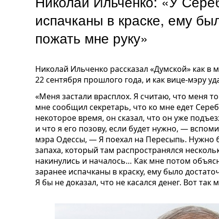
Николай Ильченко: «У Сере
испачканы в краске, ему бы
пожать мне руку»
Николай Ильченко рассказал «Думской» как в м
22 сентября прошлого года, и как вице-мэру уд
«Меня застали врасплох. Я считаю, что меня то
мне сообщил секретарь, что ко мне едет Серебр
некоторое время, он сказал, что он уже подъез
и что я его позову, если будет нужно, — вспо
мэра Одессы, — Я поехал на Пересыпь. Нужно
запаха, который там распространялся нескольк
накинулись и началось… Как мне потом объясн
заранее испачканы в краску, ему было достато
Я бы не доказал, что не касался денег. Вот так 