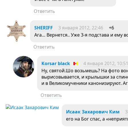
Ответить
SHERIFF
3 января 2012, 22:46
+6
Ага… Вернется.. Уже 3-я подстава и ему 
Ответить
Korsar black
4 января 2012, 10:5
Ну, святой.Шо возьмешь? На фото во
вырисовывается, и крылышки за спин
и в Великомученики канонизируют. Аг
Ответить
Исаак Захарович Ким
3
его на Бог спас, а «неприя