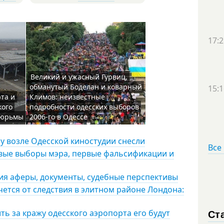
17:2
Великий и ужасный Гурвиц,
обманутый Боделан и коварный
15:1
та и
Климов: неизвестные
кого
подробности одесских выборов
 тюрьмы
2006-го в Одессе
у возле Одесской киностудии снесли
Все
ервые выборы мэра, первые фальсификации и
рия аферы, документы, судебные перспективы
чется от следствия в элитном районе Лондона:
Ст
ть за кражу одесского аэропорта его будут