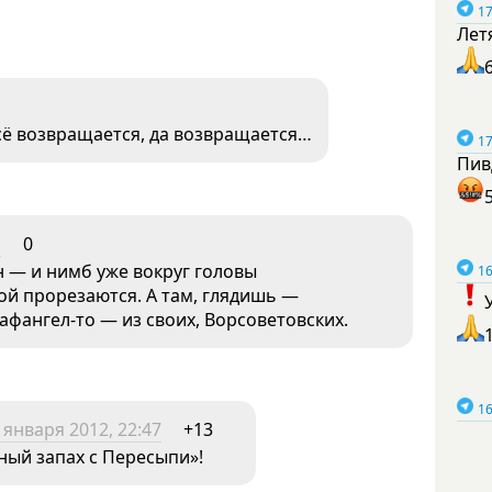
17
Лет
всё возвращается, да возвращается…
17
Пив
1
0
н — и нимб уже вокруг головы
16
ой прорезаются. А там, глядишь —
афангел-то — из своих, Ворсоветовских.
16
 января 2012, 22:47
+13
тный запах с Пересыпи»!