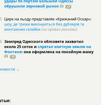
удары по портам Большой Одессы
обрушили зерновой рынок
23
5
Цирк на льоду представляє «Крижаний Оскар»:
шоу, де трюки виконуються без дублерів та
монтажних склейок
(на правах реклами)
6
Зампред Одесского облсовета захватил
около 25 соток и
спрятал элитную землю на
Фонтане
: она оформлена на покойную
маму
10
 новости →
атьи: