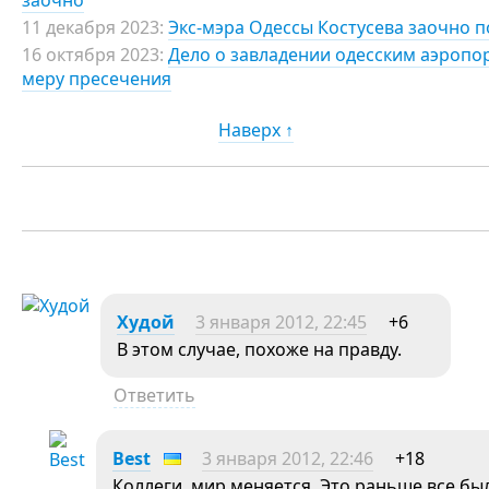
заочно
11 декабря 2023:
Экс-мэра Одессы Костусева заочно 
16 октября 2023:
Дело о завладении одесским аэропо
меру пресечения
Наверх ↑
Худой
3 января 2012, 22:45
+6
В этом случае, похоже на правду.
Ответить
Best
3 января 2012, 22:46
+18
Коллеги, мир меняется. Это раньше все был