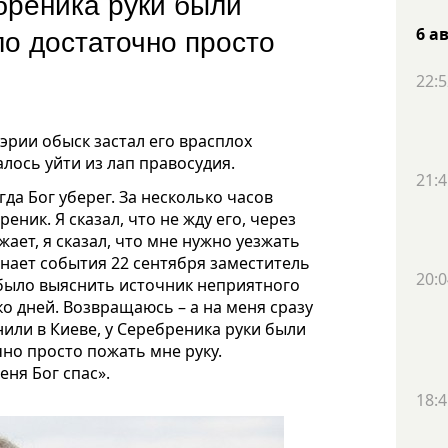
бреника руки были
ло достаточно просто
6 а
22:5
эрии обыск застал его врасплох
алось уйти из лап правосудия.
21:4
гда Бог уберег. За несколько часов
еник. Я сказал, что не жду его, через
жает, я сказал, что мне нужно уезжать
минает события 22 сентября заместитель
20:0
 было выяснить источник неприятного
о дней. Возвращаюсь – а на меня сразу
или в Киеве, у Серебреника руки были
чно просто пожать мне руку.
меня Бог спас».
18:4