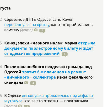
вгуста
2
Серьезное ДТП в Одессе: Land Rover
перевернулся на крышу
, капот второй машины
всмятку
(фото)
4
5
Конец эпохи «черного нала»: мэрия
открыла
документы по электронному билету и ждет
от одесситов предложений
4
4
После «волшебного пенделя»: громада под
Одессой
тратит 6 миллионов на ремонт
«ничейного» коллектора
из-за фекального
скандала
3
5
В Одессе
легковушка провалилась под асфальт
и утонула
: кто за это ответит — пока загадка
(фото)
15