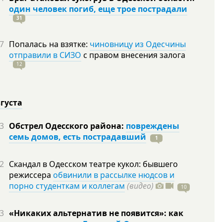
один человек погиб, еще трое пострадали
31
7
Попалась на взятке:
чиновницу из Одесчины
отправили в СИЗО
с правом внесения залога
12
вгуста
3
Обстрел Одесского района:
повреждены
семь домов, есть пострадавший
1
2
Скандал в Одесском театре кукол: бывшего
режиссера
обвинили в рассылке нюдсов и
порно студенткам и коллегам
(видео)
10
3
«Никаких альтернатив не появится»: как