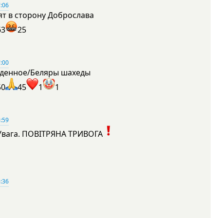
:06
ят в сторону Доброслава
63
25
:00
денное/Беляры шахеды
50
45
1
1
:59
Увага. ПОВІТРЯНА ТРИВОГА
1
:36