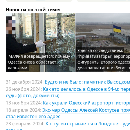
Новости по этой теме:
Сделка со следствием:
МАФия возвращается: почему
"приватизаторы" аэропор
Одесса снова обрастает
фигуранты Второго одесс
ларьками
дела заплатят и избегут
31 декабря 2024:
Будто и не было: памятник Высоцком
26 ноября 2024:
Как это делалось в Одессе в 94-м: п
суды (фото, документы)
13 ноября 2024:
Как украли Одесский аэропорт: исто
18 апреля 2024:
Экс-мэр Одессы Алексей Костусев пря
стал известен его адрес
23 февраля 2024:
Костусев скрывается в Лондоне: суди