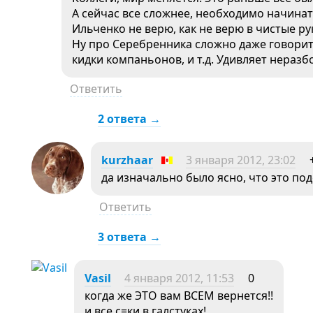
А сейчас все сложнее, необходимо начинать
Ильченко не верю, как не верю в чистые ру
Ну про Серебренника сложно даже говорить
кидки компаньонов, и т.д. Удивляет нераз
Ответить
2 ответа →
kurzhaar
3 января 2012, 23:02
да изначально было ясно, что это подс
Ответить
3 ответа →
Vasil
4 января 2012, 11:53
0
когда же ЭТО вам ВСЕМ вернется!!
и все с=ки в галстуках!