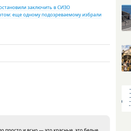
постановили заключить в СИЗО
ртом: еще одному подозреваемому избрали
о просто и ясно — это красные, это белые.