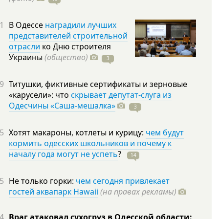
1
В Одессе
наградили лучших
представителей строительной
отрасли
ко Дню строителя
Украины
(общество)
3
9
Титушки, фиктивные сертификаты и зерновые
«карусели»: что
скрывает депутат-слуга из
Одесчины «Саша-мешалка»
3
5
Хотят макароны, котлеты и курицу:
чем будут
кормить одесских школьников и почему к
началу года могут не успеть
?
14
5
Не только горки:
чем сегодня привлекает
гостей аквапарк Hawaii
(на правах рекламы)
4
Враг атаковал сухогруз в Одесской области: