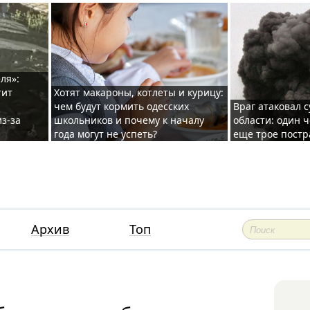
ля»:
тит
Хотят макароны, котлеты и курицу:
чем будут кормить одесских
Враг атаковал с
з-за
школьников и почему к началу
области: один ч
года могут не успеть?
еще трое постр
Архив
Топ