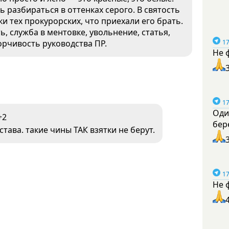
 разбираться в оттенках серого. В святость
ки тех прокурорских, что приехали его брать.
, служба в ментовке, увольнение, статья,
борчивость руководства ПР.
17
Не 
17
Оди
+2
бер
тава. такие чины ТАК взятки не берут.
17
Не 