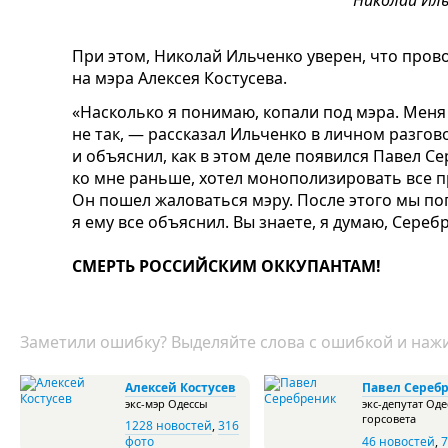
Николай Ил
При этом, Николай Ильченко уверен, что про
на мэра Алексея Костусева.
«Насколько я понимаю, копали под мэра. Меня 
не так, — рассказал Ильченко в личном разго
и объяснил, как в этом деле появился Павел 
ко мне раньше, хотел монополизировать все п
Он пошел жаловаться мэру. После этого мы по
я ему все объяснил. Вы знаете, я думаю, Сереб
СМЕРТЬ РОССИЙСКИМ ОККУПАНТАМ!
Заметили ошибку? Выделяйте слова с ошибкой и нажи
Алексей Костусев
Павел Сереб
экс-мэр Одессы
экс-депутат Оде
горсовета
1228 новостей
,
316
фото
46 новостей
,
7