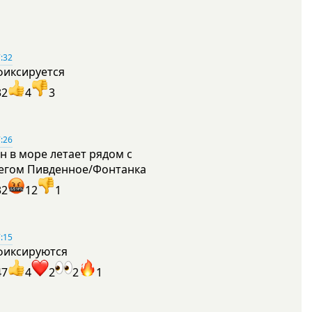
:32
фиксируется
32
4
3
:26
н в море летает рядом с
егом Пивденное/Фонтанка
32
12
1
:15
фиксируются
47
4
2
2
1