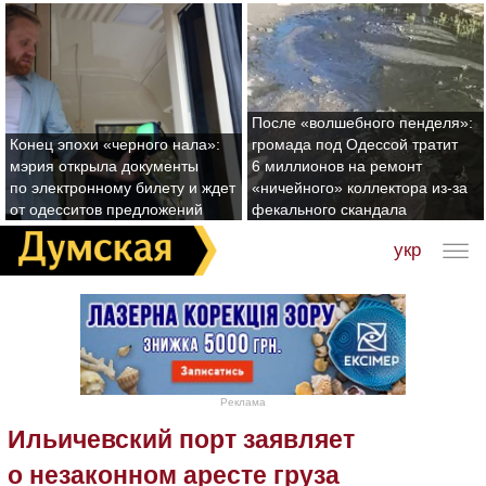
После «волшебного пенделя»:
Конец эпохи «черного нала»:
громада под Одессой тратит
мэрия открыла документы
6 миллионов на ремонт
по электронному билету и ждет
«ничейного» коллектора из-за
от одесситов предложений
фекального скандала
укр
Реклама
Ильичевский порт заявляет
о незаконном аресте груза