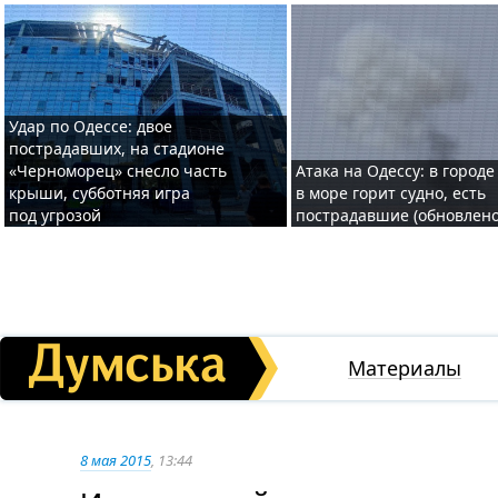
Удар по Одессе: двое
пострадавших, на стадионе
«Черноморец» снесло часть
Атака на Одессу: в городе
крыши, субботняя игра
в море горит судно, есть
под угрозой
пострадавшие (обновлено
Материалы
8 мая 2015
, 13:44