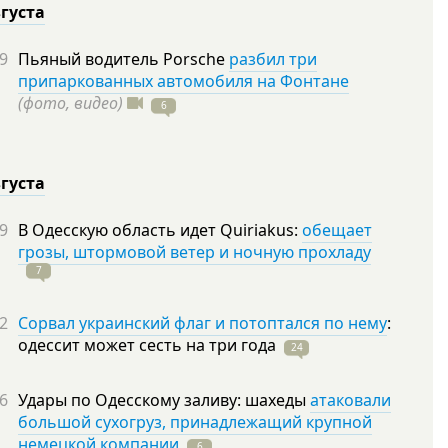
вгуста
9
Пьяный водитель Porsche
разбил три
припаркованных автомобиля на Фонтане
(фото, видео)
6
вгуста
9
В Одесскую область идет Quiriakus:
обещает
грозы, штормовой ветер и ночную прохладу
7
2
Сорвал украинский флаг и потоптался по нему
:
одессит может сесть на три
года
24
6
Удары по Одесскому заливу: шахеды
атаковали
большой сухогруз, принадлежащий крупной
немецкой компании
6