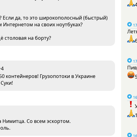
е? Если да, то это широкополосный (быстрый)
м Интернетом на своих ноутбуках?
17
Лет
ё столовая на борту?
17
Пив
+4
150 контейнеров! Грузопотоки в Украине
Суки!
16
 Нимитца. Со всем эскортом.
оль.
16