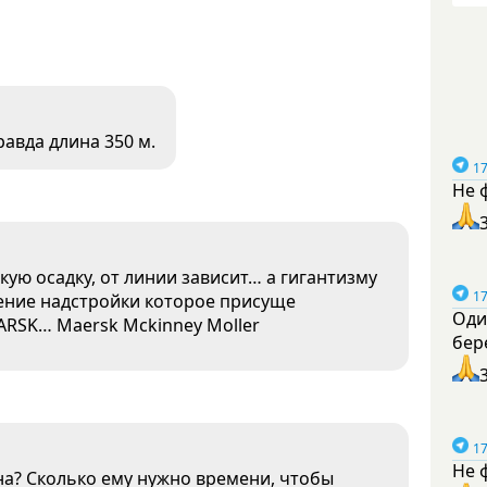
равда длина 350 м.
17
Не 
кую осадку, от линии зависит… а гигантизму
17
жение надстройки которое присуще
Оди
EARSK… Maersk Mckinney Moller
бер
17
Не 
дна? Сколько ему нужно времени, чтобы