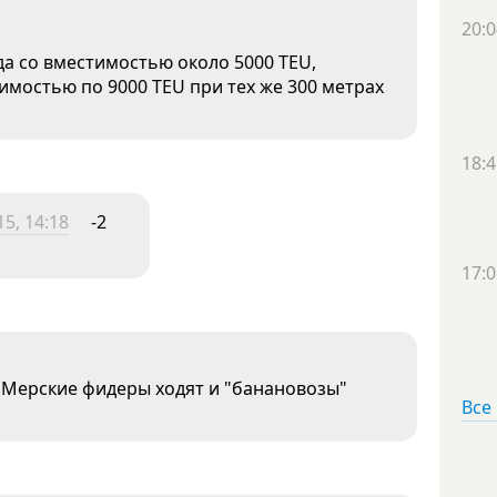
20:0
а со вместимостью около 5000 TEU,
тимостью по 9000 TEU при тех же 300 метрах
18:4
15, 14:18
-2
17:0
о Мерские фидеры ходят и "банановозы"
Все