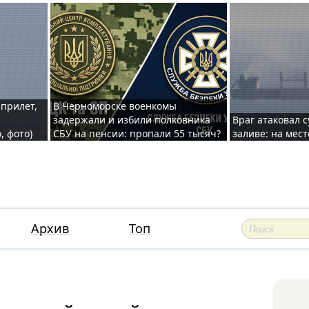
 прилет,
В Черноморске военкомы
задержали и избили полковника
Враг атаковал 
, фото)
СБУ на пенсии: пропали 55 тысяч?
заливе: на мес
Архив
Топ