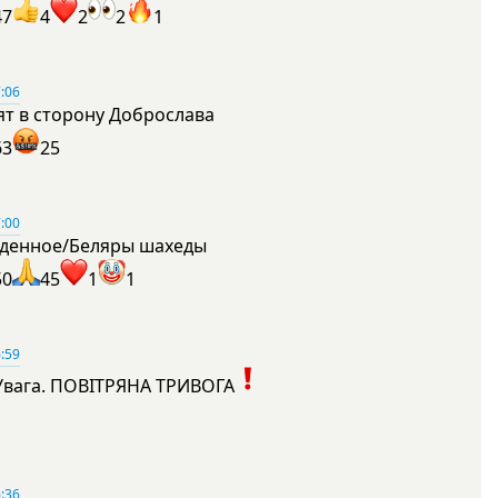
47
4
2
2
1
:06
ят в сторону Доброслава
63
25
:00
денное/Беляры шахеды
50
45
1
1
:59
Увага. ПОВІТРЯНА ТРИВОГА
1
:36