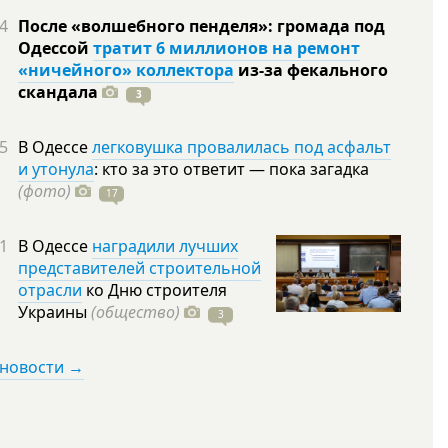
4
После «волшебного пенделя»: громада под
Одессой
тратит 6 миллионов на ремонт
«ничейного» коллектора
из-за фекального
скандала
3
5
В Одессе
легковушка провалилась под асфальт
и утонула
: кто за это ответит — пока загадка
(фото)
17
1
В Одессе
наградили лучших
представителей строительной
отрасли
ко Дню строителя
Украины
(общество)
3
 новости →