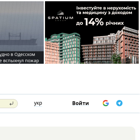
судно в Одесском
те вспыхнул пожар
укр
Войти