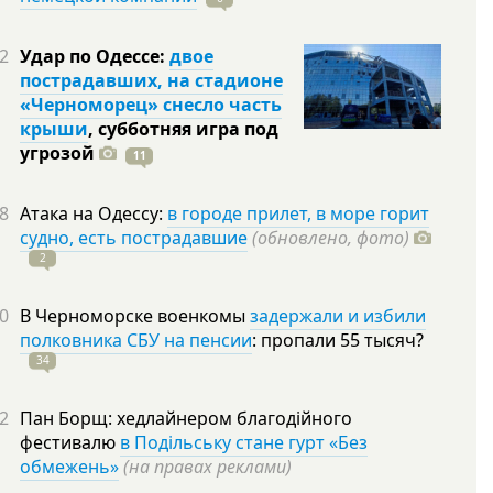
2
Удар по Одессе:
двое
пострадавших, на стадионе
«Черноморец» снесло часть
крыши
, субботняя игра под
угрозой
11
8
Атака на Одессу:
в городе прилет, в море горит
судно, есть пострадавшие
(обновлено, фото)
2
0
В Черноморске военкомы
задержали и избили
полковника СБУ на пенсии
: пропали 55
тысяч?
34
2
Пан Борщ: хедлайнером благодійного
фестивалю
в Подільську стане гурт «Без
обмежень»
(на правах реклами)