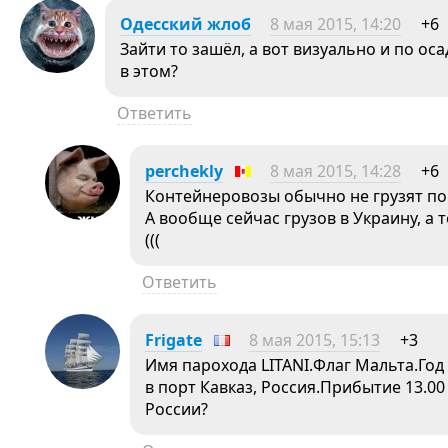
Одесский жлоб
8 мая 2015, 14:20
+6
Зайти то зашёл, а вот визуально и по ос
в этом?
Ответить
perchekly
8 мая 2015, 14:28
+6
Контейнеровозы обычно не грузят по 
А вообще сейчас грузов в Украину, а
(((
Ответить
Frigate
8 мая 2015, 15:13
+3
Имя парохода LITANI.Флаг Мальта.Год 
в порт Кавказ, Россия.Прибытие 13.00 
России?