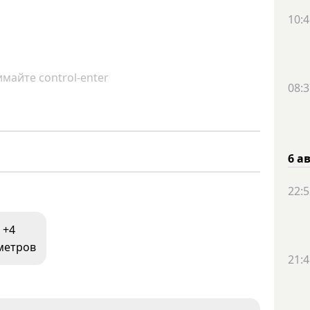
10:4
майте control-enter
08:3
6 а
22:5
+4
 метров
21:4