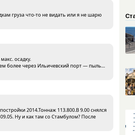
Ст
адкам груза что-то не видать или я не шарю
макс. осадку.
 тем более через Ильичевский порт — пыль…
постройки 2014.Тоннаж 113.800.В 9.00 снялся
09.05. Ну и как там со Стамбулом? После