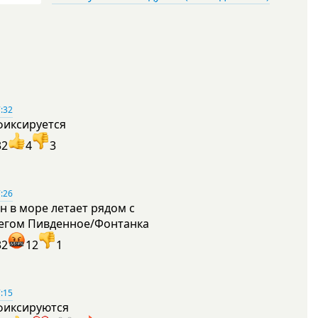
:32
фиксируется
32
4
3
:26
н в море летает рядом с
егом Пивденное/Фонтанка
32
12
1
:15
фиксируются