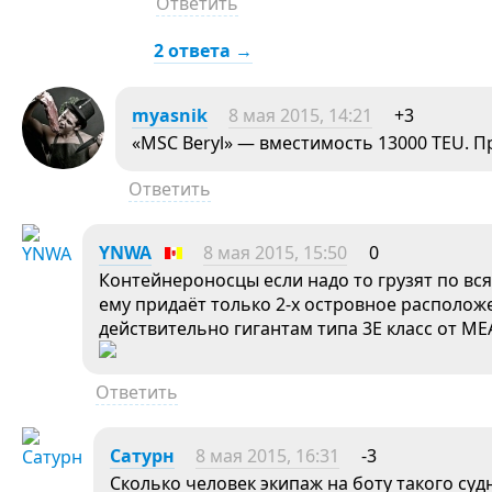
Ответить
2 ответа →
myasnik
8 мая 2015, 14:21
+3
«MSC Beryl» — вместимость 13000 TEU. П
Ответить
YNWA
8 мая 2015, 15:50
0
Контейнероносцы если надо то грузят по вся
ему придаёт только 2-х островное располо
действительно гигантам типа 3Е класс от M
Ответить
Сатурн
8 мая 2015, 16:31
-3
Сколько человек экипаж на боту такого су