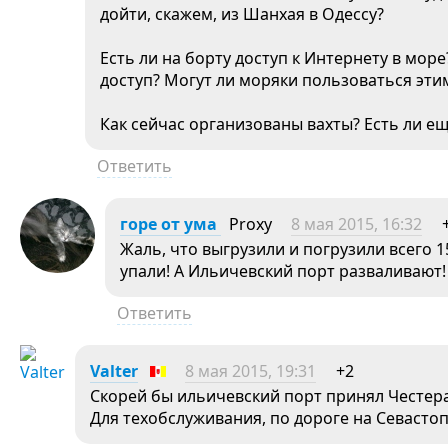
дойти, скажем, из Шанхая в Одессу?
Есть ли на борту доступ к Интернету в мор
доступ? Могут ли моряки пользоваться эти
Как сейчас организованы вахты? Есть ли ещ
Ответить
горе от ума
Proxy
8 мая 2015, 16:32
Жаль, что выгрузили и погрузили всего 
упали! А Ильичевский порт разваливают! 
Ответить
Valter
8 мая 2015, 19:31
+2
Скорей бы ильичевский порт принял Честера
Для техобслуживания, по дороге на Севастоп