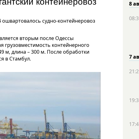
гантский контейнеровоз
8 а
08:3
4 ошвартовалось судно-контейнеровоз
является вторым после Одессы
ая грузовместимость контейнерного
9 м, длина – 300 м. После обработки
7 а
я в Стамбул.
21:2
19:3
17:4