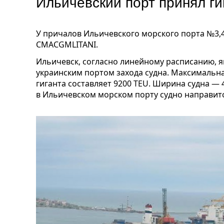
Ильичевский порт принял ги
У причалов Ильичевского морского порта №3,
CMACGMLITANI.
Ильичевск, согласно линейному расписанию, 
украинским портом захода судна. Максимальн
гиганта составляет 9200 TEU. Ширина судна — 4
в Ильичевском морском порту судно направитс