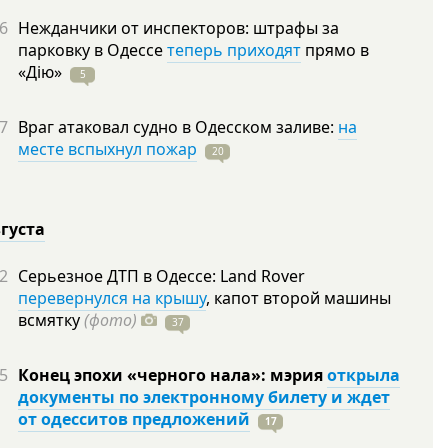
6
Нежданчики от инспекторов: штрафы за
парковку в Одессе
теперь приходят
прямо в
«Дію»
5
7
Враг атаковал судно в Одесском заливе:
на
месте вспыхнул пожар
20
вгуста
2
Серьезное ДТП в Одессе: Land Rover
перевернулся на крышу
, капот второй машины
всмятку
(фото)
37
5
Конец эпохи «черного нала»: мэрия
открыла
документы по электронному билету и ждет
от одесситов предложений
17