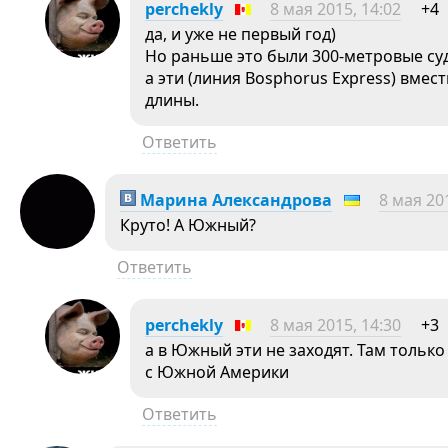
perchekly
8 мая 2015, 14:02
+4
да, и уже не первый год)
Но раньше это были 300-метровые суд
а эти (линия Bosphorus Express) вмес
длины.
Ответить
Марина Александрова
8 мая 20
Круто! А Южный?
Ответить
perchekly
8 мая 2015, 14:30
+3
а в Южный эти не заходят. Там тольк
с Южной Америки
Ответить