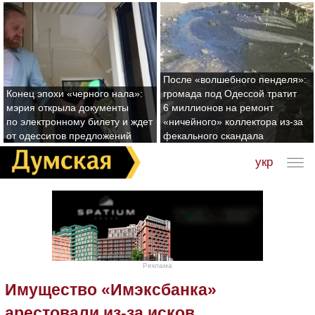
После «волшебного пенделя»:
Конец эпохи «черного нала»:
громада под Одессой тратит
мэрия открыла документы
6 миллионов на ремонт
по электронному билету и ждет
«ничейного» коллектора из-за
от одесситов предложений
фекального скандала
укр
Реклама
Имущество «Имэксбанка»
арестовали из-за исков