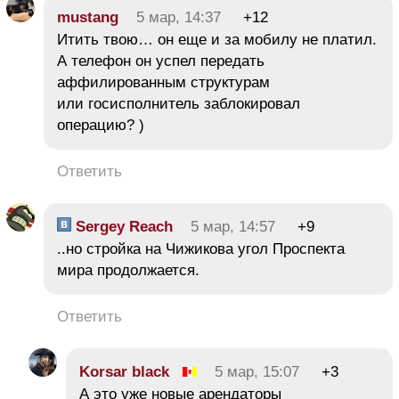
mustang
5 мар, 14:37
+12
Итить твою… он еще и за мобилу не платил.
А телефон он успел передать
аффилированным структурам
или госисполнитель заблокировал
операцию? )
Ответить
Sergey Reach
5 мар, 14:57
+9
..но стройка на Чижикова угол Проспекта
мира продолжается.
Ответить
Korsar black
5 мар, 15:07
+3
А это уже новые арендаторы