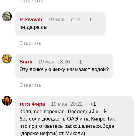
Ответить
P Pivovih
19 мая, 17:14
-1
пи.да.ра.сы
Ответить
Surik
19 мая, 18:36
-1
Эту вонючую жижу называют водой?
Ответить
тетя Фира
19 мая, 20:22
+1
Коля, все порешал. Последний х…й
без соли доедает в ОАЭ и на Кипре.Так,
что приготовьтесь раскошелиться.Вода
-дороже нефти( от Миколи).