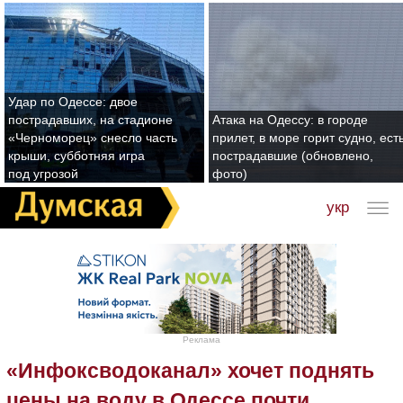
Удар по Одессе: двое
пострадавших, на стадионе
Атака на Одессу: в городе
«Черноморец» снесло часть
прилет, в море горит судно, ест
крыши, субботняя игра
пострадавшие (обновлено,
под угрозой
фото)
укр
Реклама
«Инфоксводоканал» хочет поднять
цены на воду в Одессе почти