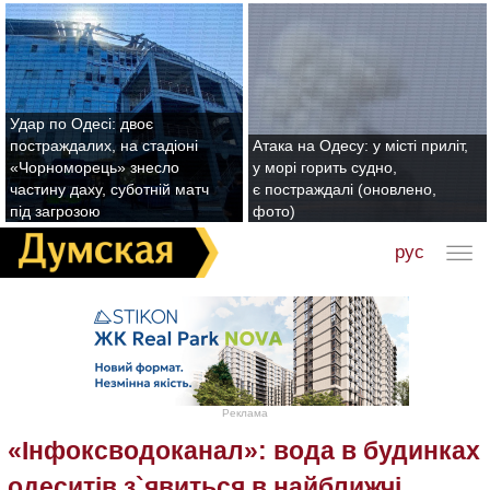
Удар по Одесі: двоє
постраждалих, на стадіоні
Атака на Одесу: у місті приліт,
«Чорноморець» знесло
у морі горить судно,
частину даху, суботній матч
є постраждалі (оновлено,
під загрозою
фото)
рус
Реклама
«Інфоксводоканал»: вода в будинках
одеситів з`явиться в найближчі