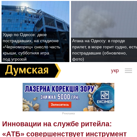
Удар по Одессе: двое
пострадавших, на стадионе
Атака на Одессу: в городе
«Черноморец» снесло часть
прилет, в море горит судно, ест
крыши, субботняя игра
пострадавшие (обновлено,
под угрозой
фото)
укр
Реклама
Инновации на службе ритейла:
«АТБ» совершенствует инструмент