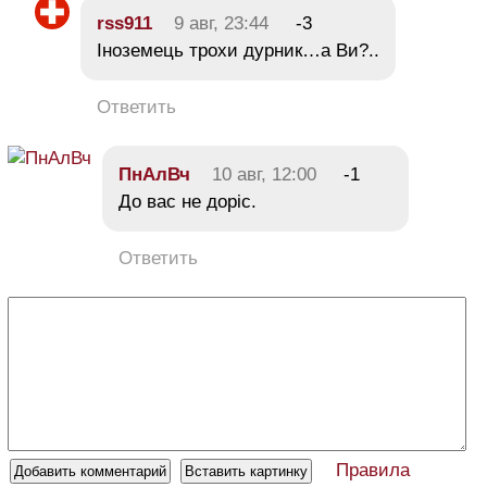
rss911
9 авг, 23:44
-3
Іноземець трохи дурник…а Ви?..
Ответить
ПнАлВч
10 авг, 12:00
-1
До вас не доріс.
Ответить
Правила