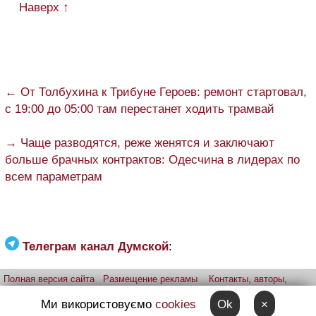
Наверх ↑
← От Толбухина к Трибуне Героев: ремонт стартовал,
с 19:00 до 05:00 там перестанет ходить трамвай
→ Чаще разводятся, реже женятся и заключают
больше брачных контрактов: Одесчина в лидерах по
всем параметрам
Телеграм канал Думской
:
Полная версия сайта
Размещение рекламы
Контакты, авторы,
редакция
Telegram-канал
Приложение:
iPhone
Android
Ми використовуємо
cookies
Ok
×
Прислать фото через telegram
Patreon