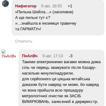
Нафигатор
9 авг, 16:55
+1
«Пильна Шейла…» (заголовок)
А ще пильні тут є?
»…знайшла в іноземця травичку
та ГАРМАТУ»!
Ответить
ПнАлВч
9 авг, 17:13
-3
Такими електронними вагами можна дома
сіль чи перець зважувати після базару-
наскільки кинули/надурили,
для серйозного ця цяцька китайська
доказом бути навряд чи може, бо навряд
чи вона пройшла всю процедуру
метрологічної очистки як ЗАСІБ
ВИМІРЮВАНЬ, занесений в держреєстр.