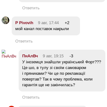
Ответить
P Pivovih
9 авг, 17:44
+2
мой канал поставок накрыли
Ответить
ПнАлВч
9 авг, 19:15
-3
У іноземця знайшли український Форт???
Це шо, в тулу зі своїм самоваром
і пряниками? Чи це по рекламації
повертав? Так в чому проблема, коли
гарантія ще не закінчилась?
Ответить