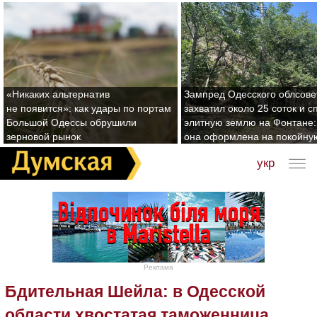
«Никаких альтернатив
Зампред Одесского облсове
не появится»: как удары по портам
захватил около 25 соток и с
Большой Одессы обрушили
элитную землю на Фонтане:
зерновой рынок
она оформлена на покойну
укр
Реклама
Бдительная Шейла: в Одесской
области хвостатая таможенница